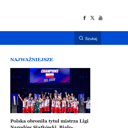
Szukaj
NAJWAŻNIEJSZE
Polska obroniła tytuł mistrza Ligi
Narodów Siatkówki. Biało-