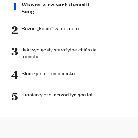
1
Wiosna w czasach dynastii
Song
2
Różne „konie” w muzeum
3
Jak wyglądały starożytne chińskie
monety
4
Starożytna broń chińska
5
Kraciasty szal sprzed tysiąca lat