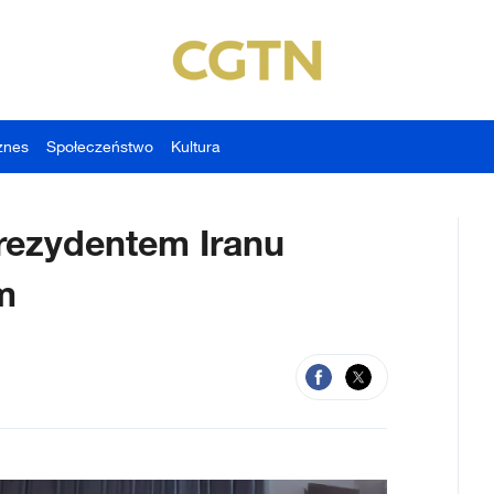
znes
Społeczeństwo
Kultura
prezydentem Iranu
m