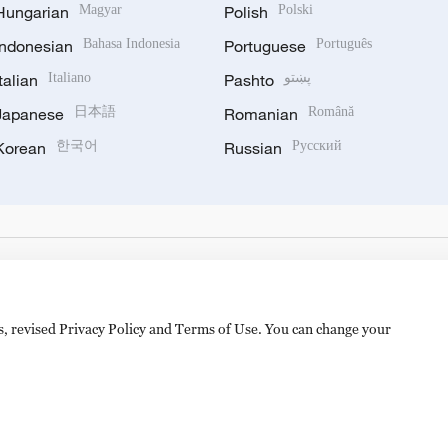
Hungarian
Magyar
Polish
Polski
Indonesian
Bahasa Indonesia
Portuguese
Português
Italian
Italiano
Pashto
پښتو
Japanese
日本語
Romanian
Română
Korean
한국어
Russian
Русский
es, revised Privacy Policy and Terms of Use. You can change your
hijingshan Road, Beijing, China. 100040