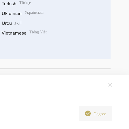
Turkish
Türkçe
Ukrainian
Українська
Urdu
اردو
Vietnamese
Tiếng Việt
I agree