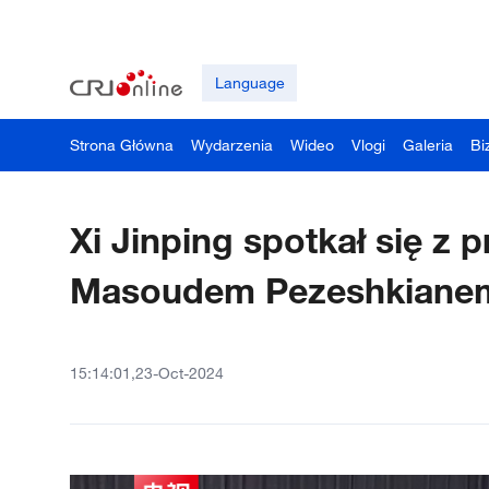
Language
Strona Główna
Wydarzenia
Wideo
Vlogi
Galeria
Bi
Xi Jinping spotkał się z 
Masoudem Pezeshkiane
15:14:01,23-Oct-2024