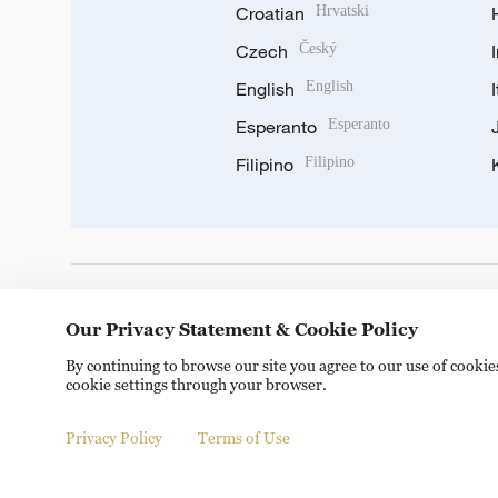
Croatian
Hrvatski
Czech
Český
English
English
Esperanto
Esperanto
Filipino
Filipino
DOWNLOAD OUR APP
Our Privacy Statement & Cookie Policy
By continuing to browse our site you agree to our use of cooki
cookie settings through your browser.
Privacy Policy
Terms of Use
© China Radio International.CRI. All Rights Reserved. 16A S