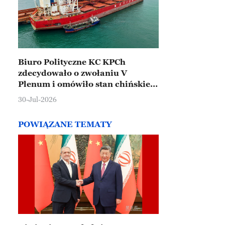
Biuro Polityczne KC KPCh
zdecydowało o zwołaniu V
Plenum i omówiło stan chińskiej
gospodarki
30-Jul-2026
POWIĄZANE TEMATY