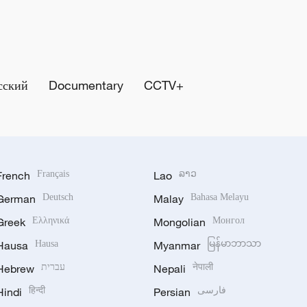
сский
Documentary
CCTV+
French
Français
Lao
ລາວ
German
Deutsch
Malay
Bahasa Melayu
Greek
Ελληνικά
Mongolian
Монгол
Hausa
Hausa
Myanmar
မြန်မာဘာသာ
Hebrew
עברית
Nepali
नेपाली
Hindi
हिन्दी
Persian
فارسی