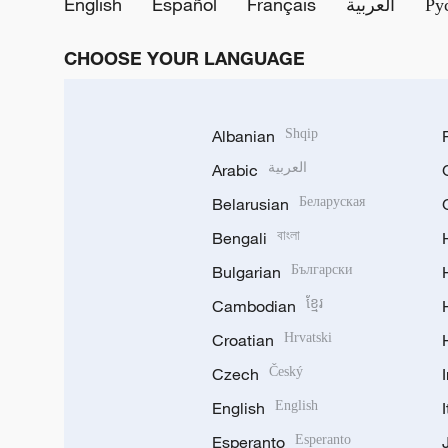
English
Español
Français
العربية
Ру
CHOOSE YOUR LANGUAGE
Albanian
Shqip
Arabic
العربية
Belarusian
Беларуская
Bengali
বাংলা
Bulgarian
Български
Cambodian
ខ្មែរ
Croatian
Hrvatski
Czech
Český
English
English
Esperanto
Esperanto