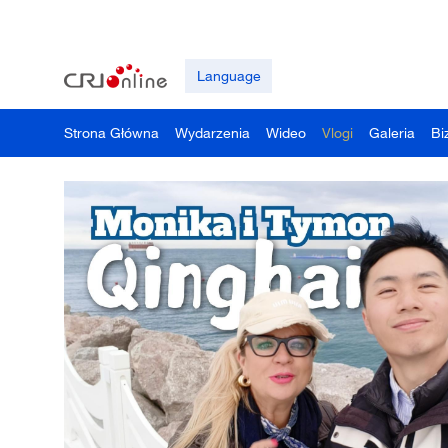
Language
Strona Główna
Wydarzenia
Wideo
Vlogi
Galeria
Bi