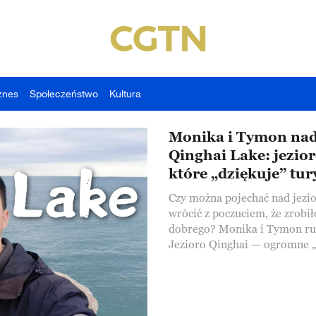
znes
Społeczeństwo
Kultura
Monika i Tymon na
Qinghai Lake: jezior
które „dziękuje” tu
Czy można pojechać nad jezi
wrócić z poczuciem, że zrobił
dobrego? Monika i Tymon ruszają nad
Jezioro Qinghai — ogromne „
Morze” pośród gór i wyżyn. 
razem nie chodzi tylko o wid
miejscu odkrywają nietypow
„ekologicznych punktów”: zb