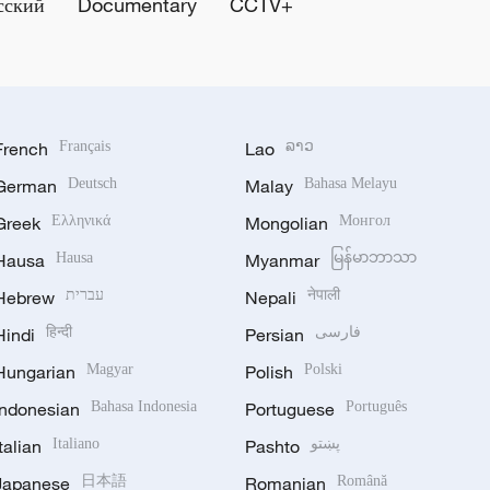
сский
Documentary
CCTV+
French
Français
Lao
ລາວ
German
Deutsch
Malay
Bahasa Melayu
Greek
Ελληνικά
Mongolian
Монгол
Hausa
Hausa
Myanmar
မြန်မာဘာသာ
Hebrew
עברית
Nepali
नेपाली
Hindi
हिन्दी
Persian
فارسی
Hungarian
Magyar
Polish
Polski
Indonesian
Bahasa Indonesia
Portuguese
Português
Italian
Italiano
Pashto
پښتو
Japanese
日本語
Romanian
Română