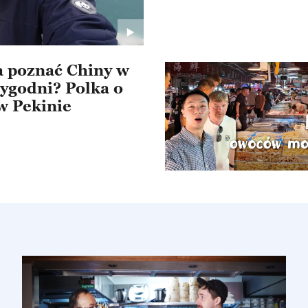
śmieci, dostajesz punkty, a je
dosłownie ci za to dziękuje.
 poznać Chiny w
tygodni? Polka o
w Pekinie