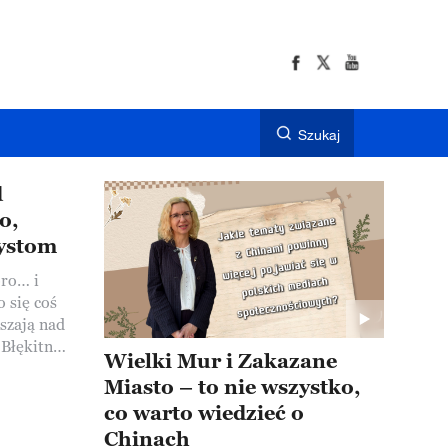
Szukaj
d
o,
rystom
oro… i
o się coś
Błękitne
Wielki Mur i Zakazane
Ale tym
Miasto – to nie wszystko,
oki. Na
co warto wiedzieć o
y system
ierasz
Chinach