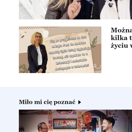
Można
kilka 
życiu 
Miło mi cię poznać