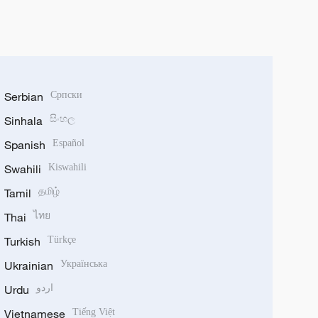
Serbian
Српски
Sinhala
සිංහල
Spanish
Español
Swahili
Kiswahili
Tamil
தமிழ்
Thai
ไทย
Turkish
Türkçe
Ukrainian
Українська
Urdu
اردو
Vietnamese
Tiếng Việt