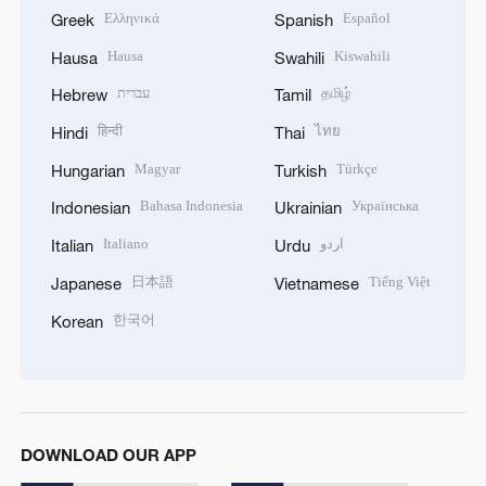
Ελληνικά
Español
Greek
Spanish
Hausa
Kiswahili
Hausa
Swahili
עברית
தமிழ்
Hebrew
Tamil
हिन्दी
ไทย
Hindi
Thai
Magyar
Türkçe
Hungarian
Turkish
Bahasa Indonesia
Українська
Indonesian
Ukrainian
Italiano
اردو
Italian
Urdu
日本語
Tiếng Việt
Japanese
Vietnamese
한국어
Korean
DOWNLOAD OUR APP