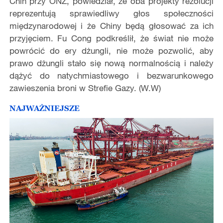
Chin przy ONZ, powiedział, że oba projekty rezolucji
reprezentują sprawiedliwy głos społeczności
międzynarodowej i że Chiny będą głosować za ich
przyjęciem. Fu Cong podkreślił, że świat nie może
powrócić do ery dżungli, nie może pozwolić, aby
prawo dżungli stało się nową normalnością i należy
dążyć do natychmiastowego i bezwarunkowego
zawieszenia broni w Strefie Gazy. (W.W)
NAJWAŻNIEJSZE