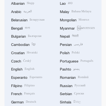
Shqip
ລາວ
Albanian
Lao
العربية
Bahasa Melayu
Arabic
Malay
Беларуская
Монгол
Belarusian
Mongolian
বাংলা
မြန်မာဘာသာ
Bengali
Myanmar
Български
नेपाली
Bulgarian
Nepali
ខ្មែរ
فارسی
Cambodian
Persian
Hrvatski
Polski
Croatian
Polish
Český
Português
Czech
Portuguese
English
پښتو
English
Pashto
Esperanto
Română
Esperanto
Romanian
Filipino
Русский
Filipino
Russian
Français
Српски
French
Serbian
Deutsch
සිංහල
German
Sinhala