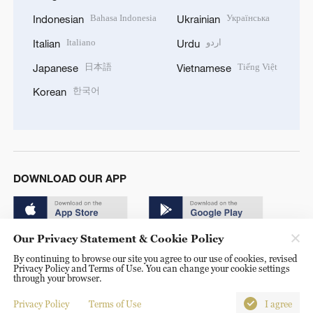
Bahasa Indonesia
Українська
Indonesian
Ukrainian
Italiano
اردو
Italian
Urdu
日本語
Tiếng Việt
Japanese
Vietnamese
한국어
Korean
DOWNLOAD OUR APP
Our Privacy Statement & Cookie Policy
By continuing to browse our site you agree to our use of cookies, revised
Privacy Policy and Terms of Use. You can change your cookie settings
through your browser.
© China Radio International.CRI. All Rights Reserved. 16A
Shijingshan Road, Beijing, China. 100040
Privacy Policy
Terms of Use
I agree