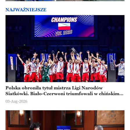
NAJWAŻNIEJSZE
Polska obroniła tytuł mistrza Ligi Narodów
Siatkówki. Biało-Czerwoni triumfowali w chińskim
Ningbo
03-Aug-2026