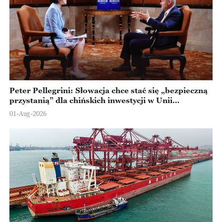
Peter Pellegrini: Słowacja chce stać się „bezpieczną
przystanią” dla chińskich inwestycji w Unii
Europejskiej
01-Aug-2026