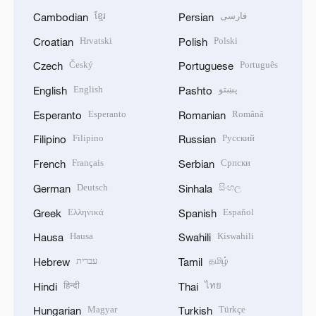
ខ្មែរ
فارسی
Cambodian
Persian
Hrvatski
Polski
Croatian
Polish
Český
Português
Czech
Portuguese
English
پښتو
English
Pashto
Esperanto
Română
Esperanto
Romanian
Filipino
Русский
Filipino
Russian
Français
Српски
French
Serbian
Deutsch
සිංහල
German
Sinhala
Ελληνικά
Español
Greek
Spanish
Hausa
Kiswahili
Hausa
Swahili
עברית
தமிழ்
Hebrew
Tamil
हिन्दी
ไทย
Hindi
Thai
Magyar
Türkçe
Hungarian
Turkish