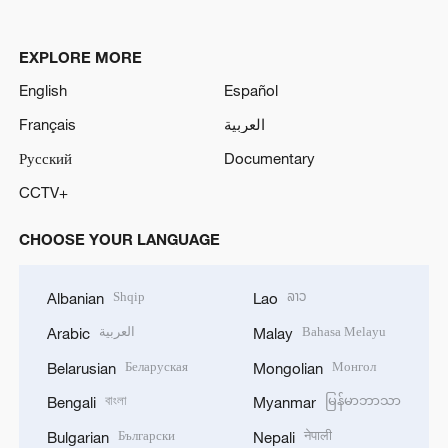
EXPLORE MORE
English
Español
Français
العربية
Русский
Documentary
CCTV+
CHOOSE YOUR LANGUAGE
Shqip
ລາວ
Albanian
Lao
العربية
Bahasa Melayu
Arabic
Malay
Беларуская
Монгол
Belarusian
Mongolian
বাংলা
မြန်မာဘာသာ
Bengali
Myanmar
Български
नेपाली
Bulgarian
Nepali