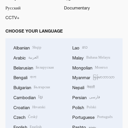
Русский
Documentary
CCTV+
CHOOSE YOUR LANGUAGE
Shqip
ລາວ
Albanian
Lao
العربية
Bahasa Melayu
Arabic
Malay
Беларуская
Монгол
Belarusian
Mongolian
বাংলা
မြန်မာဘာသာ
Bengali
Myanmar
Български
नेपाली
Bulgarian
Nepali
ខ្មែរ
فارسی
Cambodian
Persian
Hrvatski
Polski
Croatian
Polish
Český
Português
Czech
Portuguese
English
پښتو
English
Pashto