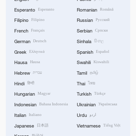
Esperanto
Română
Esperanto
Romanian
Filipino
Русский
Filipino
Russian
Français
Српски
French
Serbian
Deutsch
සිංහල
German
Sinhala
Ελληνικά
Español
Greek
Spanish
Hausa
Kiswahili
Hausa
Swahili
עברית
தமிழ்
Hebrew
Tamil
हिन्दी
ไทย
Hindi
Thai
Magyar
Türkçe
Hungarian
Turkish
Bahasa Indonesia
Українська
Indonesian
Ukrainian
Italiano
اردو
Italian
Urdu
日本語
Tiếng Việt
Japanese
Vietnamese
한국어