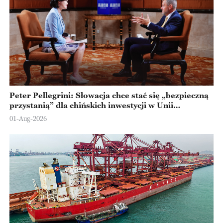
Peter Pellegrini: Słowacja chce stać się „bezpieczną
przystanią” dla chińskich inwestycji w Unii
Europejskiej
01-Aug-2026