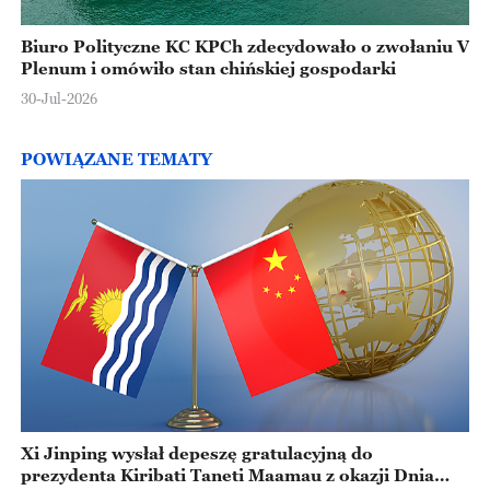
Biuro Polityczne KC KPCh zdecydowało o zwołaniu V
Plenum i omówiło stan chińskiej gospodarki
30-Jul-2026
POWIĄZANE TEMATY
Xi Jinping wysłał depeszę gratulacyjną do
prezydenta Kiribati Taneti Maamau z okazji Dnia