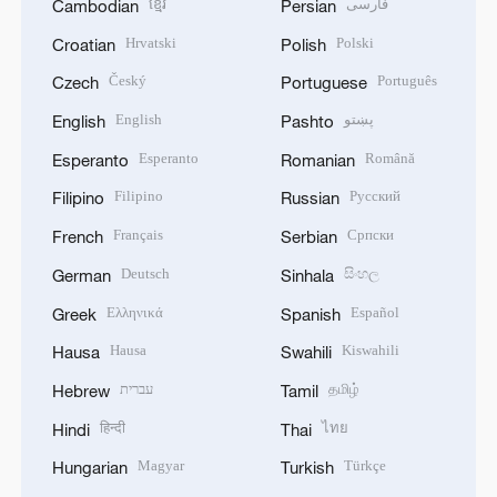
ខ្មែរ
فارسی
Cambodian
Persian
Hrvatski
Polski
Croatian
Polish
Český
Português
Czech
Portuguese
English
پښتو
English
Pashto
Esperanto
Română
Esperanto
Romanian
Filipino
Русский
Filipino
Russian
Français
Српски
French
Serbian
Deutsch
සිංහල
German
Sinhala
Ελληνικά
Español
Greek
Spanish
Hausa
Kiswahili
Hausa
Swahili
עברית
தமிழ்
Hebrew
Tamil
हिन्दी
ไทย
Hindi
Thai
Magyar
Türkçe
Hungarian
Turkish