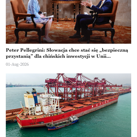
Peter Pellegrini: Słowacja chce stać się „bezpieczną
przystanią” dla chińskich inwestycji w Unii
Europejskiej
01-Aug-2026