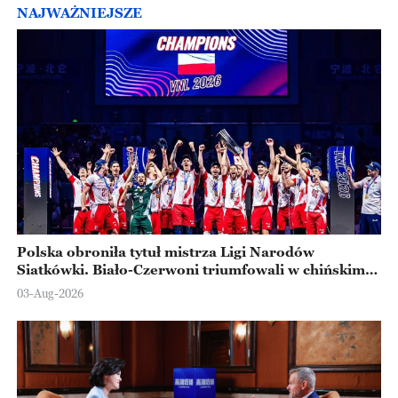
NAJWAŻNIEJSZE
Polska obroniła tytuł mistrza Ligi Narodów
Siatkówki. Biało-Czerwoni triumfowali w chińskim
Ningbo
03-Aug-2026