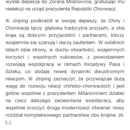
wysłał depeszę do Zorana Milanovicia, gratulując mu
reelekcji na urząd prezydenta Republiki Chorwacji.
Xi Jinping podkreślił w swojej depeszy, że Chiny i
Chorwację łączy głęboka tradycyjna przyjaź
ń
, a oba
kraje są dobrymi przyjaciółmi i partnerami, którzy
wzajemnie się szanują i darzą zaufaniem. W ostatnich
latach obie strony, w duchu otwartości, wzajemnych
korzyści i wspólnych sukcesów, z powodzeniem
rozwijają współpracę w ramach Inicjatywy Pasa i
Szlaku, co dodaje nowej dynamiki dwustronnym
relacjom. Xi Jinping zaznaczył, że przywiązuje dużą
wagę do rozwoju relacji chińsko-chorwackich i jest
gotów wspólnie z prezydentem Milanoviciem działać
na rzecz dalszego zacieśniania współpracy, aby
wspólnie kroczyć drogą modernizacji otwierać nowy
rozdział kompleksowego partnerstwa obu krajów. (A.
L.)