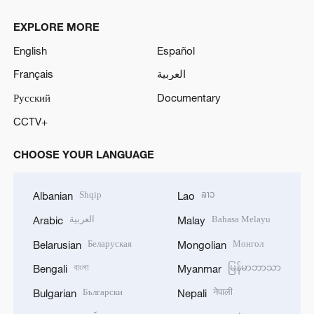
EXPLORE MORE
English
Español
Français
العربية
Русский
Documentary
CCTV+
CHOOSE YOUR LANGUAGE
Shqip
ລາວ
Albanian
Lao
العربية
Bahasa Melayu
Arabic
Malay
Беларуская
Монгол
Belarusian
Mongolian
বাংলা
မြန်မာဘာသာ
Bengali
Myanmar
Български
नेपाली
Bulgarian
Nepali