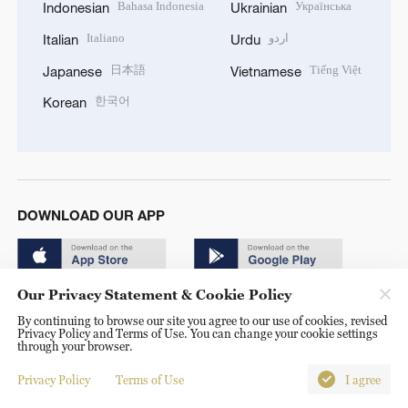
Bahasa Indonesia
Українська
Indonesian
Ukrainian
Italiano
اردو
Italian
Urdu
日本語
Tiếng Việt
Japanese
Vietnamese
한국어
Korean
DOWNLOAD OUR APP
Our Privacy Statement & Cookie Policy
By continuing to browse our site you agree to our use of cookies, revised
Privacy Policy and Terms of Use. You can change your cookie settings
through your browser.
© China Radio International.CRI. All Rights Reserved. 16A
Shijingshan Road, Beijing, China. 100040
Privacy Policy
Terms of Use
I agree