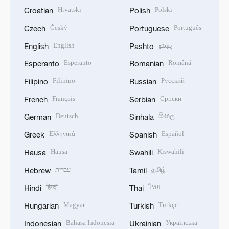
Hrvatski
Polski
Croatian
Polish
Český
Português
Czech
Portuguese
English
پښتو
English
Pashto
Esperanto
Română
Esperanto
Romanian
Filipino
Русский
Filipino
Russian
Français
Српски
French
Serbian
Deutsch
සිංහල
German
Sinhala
Ελληνικά
Español
Greek
Spanish
Hausa
Kiswahili
Hausa
Swahili
עברית
தமிழ்
Hebrew
Tamil
हिन्दी
ไทย
Hindi
Thai
Magyar
Türkçe
Hungarian
Turkish
Bahasa Indonesia
Українська
Indonesian
Ukrainian