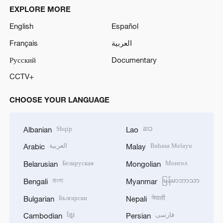
EXPLORE MORE
English
Español
Français
العربية
Русский
Documentary
CCTV+
CHOOSE YOUR LANGUAGE
Shqip
ລາວ
Albanian
Lao
العربية
Bahasa Melayu
Arabic
Malay
Беларуская
Монгол
Belarusian
Mongolian
বাংলা
မြန်မာဘာသာ
Bengali
Myanmar
Български
नेपाली
Bulgarian
Nepali
ខ្មែរ
فارسی
Cambodian
Persian