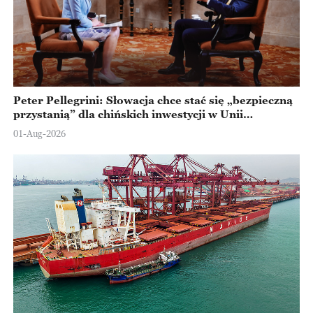
Peter Pellegrini: Słowacja chce stać się „bezpieczną
przystanią” dla chińskich inwestycji w Unii
Europejskiej
01-Aug-2026