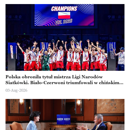
Polska obroniła tytuł mistrza Ligi Narodów
Siatkówki. Biało-Czerwoni triumfowali w chińskim
Ningbo
03-Aug-2026