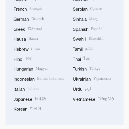
Français
Српски
French
Serbian
Deutsch
සිංහල
German
Sinhala
Ελληνικά
Español
Greek
Spanish
Hausa
Kiswahili
Hausa
Swahili
עברית
தமிழ்
Hebrew
Tamil
हिन्दी
ไทย
Hindi
Thai
Magyar
Türkçe
Hungarian
Turkish
Bahasa Indonesia
Українська
Indonesian
Ukrainian
Italiano
اردو
Italian
Urdu
日本語
Tiếng Việt
Japanese
Vietnamese
한국어
Korean