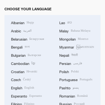
CHOOSE YOUR LANGUAGE
Shqip
ລາວ
Albanian
Lao
العربية
Bahasa Melayu
Arabic
Malay
Беларуская
Монгол
Belarusian
Mongolian
বাংলা
မြန်မာဘာသာ
Bengali
Myanmar
Български
नेपाली
Bulgarian
Nepali
ខ្មែរ
فارسی
Cambodian
Persian
Hrvatski
Polski
Croatian
Polish
Český
Português
Czech
Portuguese
English
پښتو
English
Pashto
Esperanto
Română
Esperanto
Romanian
Filipino
Русский
Filipino
Russian