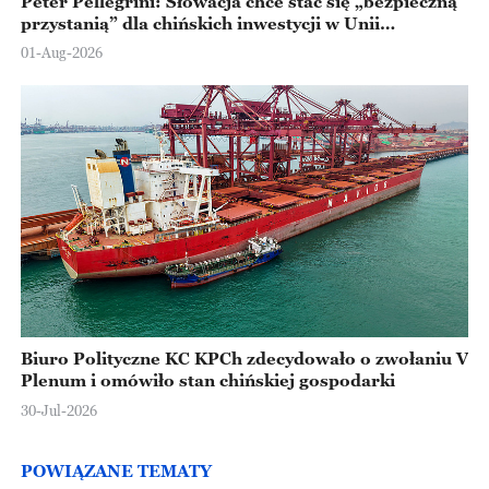
Peter Pellegrini: Słowacja chce stać się „bezpieczną
przystanią” dla chińskich inwestycji w Unii
Europejskiej
01-Aug-2026
Biuro Polityczne KC KPCh zdecydowało o zwołaniu V
Plenum i omówiło stan chińskiej gospodarki
30-Jul-2026
POWIĄZANE TEMATY