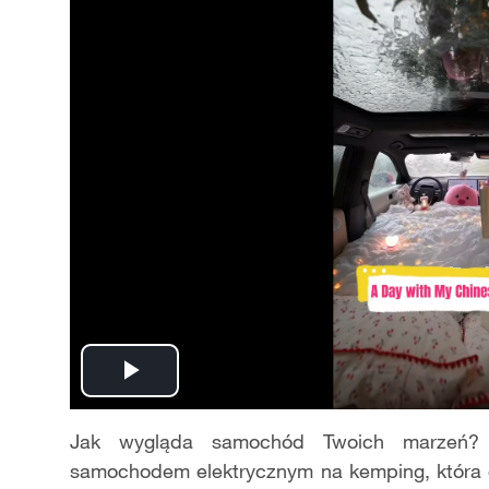
Play
Video
Jak wygląda samochód Twoich marzeń? 
samochodem elektrycznym na kemping, która og