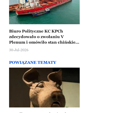
Biuro Polityczne KC KPCh
zdecydowało o zwołaniu V
Plenum i omówiło stan chińskiej
gospodarki
30-Jul-2026
POWIĄZANE TEMATY