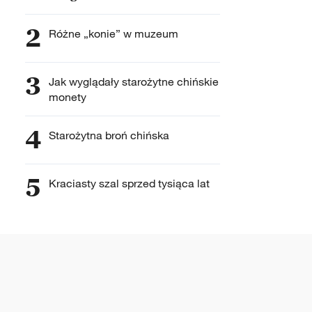
2
Różne „konie” w muzeum
3
Jak wyglądały starożytne chińskie
monety
4
Starożytna broń chińska
5
Kraciasty szal sprzed tysiąca lat