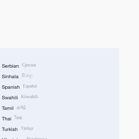
Serbian
Српски
Sinhala
සිංහල
Spanish
Español
Swahili
Kiswahili
Tamil
தமிழ்
Thai
ไทย
Turkish
Türkçe
Українська