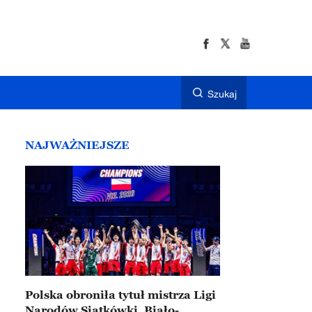
Szukaj
NAJWAŻNIEJSZE
Polska obroniła tytuł mistrza Ligi
Narodów Siatkówki. Biało-