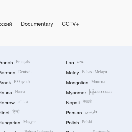
сский
Documentary
CCTV+
French
Français
Lao
ລາວ
German
Deutsch
Malay
Bahasa Melayu
Greek
Ελληνικά
Mongolian
Монгол
Hausa
Hausa
Myanmar
မြန်မာဘာသာ
Hebrew
עברית
Nepali
नेपाली
Hindi
हिन्दी
Persian
فارسی
Hungarian
Magyar
Polish
Polski
Bahasa Indonesia
Português