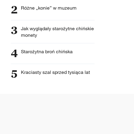
2
Różne „konie” w muzeum
3
Jak wyglądały starożytne chińskie
monety
4
Starożytna broń chińska
5
Kraciasty szal sprzed tysiąca lat