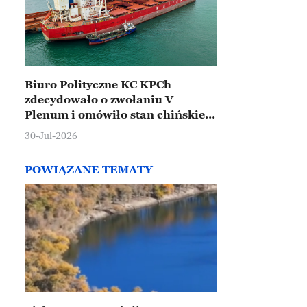
Biuro Polityczne KC KPCh
zdecydowało o zwołaniu V
Plenum i omówiło stan chińskiej
gospodarki
30-Jul-2026
POWIĄZANE TEMATY