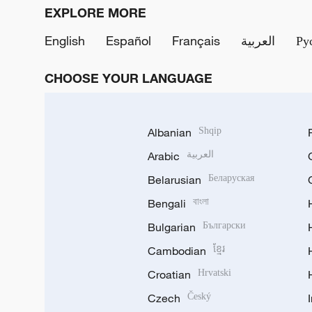
EXPLORE MORE
English
Español
Français
العربية
Ру
CHOOSE YOUR LANGUAGE
Albanian
Shqip
Arabic
العربية
Belarusian
Беларуская
Bengali
বাংলা
Bulgarian
Български
Cambodian
ខ្មែរ
Croatian
Hrvatski
Czech
Český