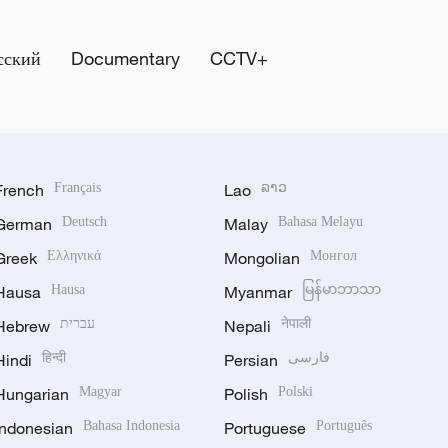
сский
Documentary
CCTV+
French
Français
Lao
ລາວ
German
Deutsch
Malay
Bahasa Melayu
Greek
Ελληνικά
Mongolian
Монгол
Hausa
Hausa
Myanmar
မြန်မာဘာသာ
Hebrew
עברית
Nepali
नेपाली
Hindi
हिन्दी
Persian
فارسی
Hungarian
Magyar
Polish
Polski
Indonesian
Bahasa Indonesia
Portuguese
Português