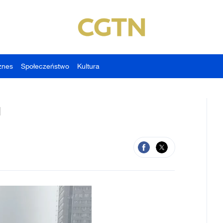
znes
Społeczeństwo
Kultura
u