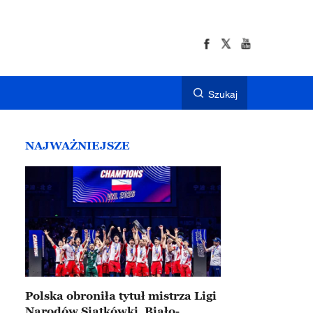
Szukaj
NAJWAŻNIEJSZE
Polska obroniła tytuł mistrza Ligi
Narodów Siatkówki. Biało-