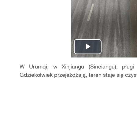
Play
Video
W Urumqi, w Xinjiangu (Sinciangu), pługi
Gdziekolwiek przejeżdżają, teren staje się czys