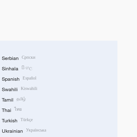
Serbian
Српски
Sinhala
සිංහල
Spanish
Español
Swahili
Kiswahili
Tamil
தமிழ்
Thai
ไทย
Turkish
Türkçe
Ukrainian
Українська