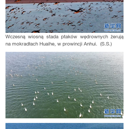
Wczesną wiosną stada ptaków wędrownych żerują
na mokradłach Huaihe, w prowincji Anhui. (S.S.)