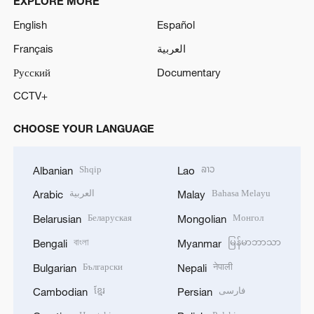
EXPLORE MORE
English
Español
Français
العربية
Русский
Documentary
CCTV+
CHOOSE YOUR LANGUAGE
Shqip
ລາວ
Albanian
Lao
العربية
Bahasa Melayu
Arabic
Malay
Беларуская
Монгол
Belarusian
Mongolian
বাংলা
မြန်မာဘာသာ
Bengali
Myanmar
Български
नेपाली
Bulgarian
Nepali
ខ្មែរ
فارسی
Cambodian
Persian