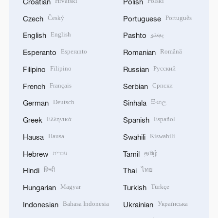
Hrvatski
Polski
Croatian
Polish
Český
Português
Czech
Portuguese
English
پښتو
English
Pashto
Esperanto
Română
Esperanto
Romanian
Filipino
Русский
Filipino
Russian
Français
Српски
French
Serbian
Deutsch
සිංහල
German
Sinhala
Ελληνικά
Español
Greek
Spanish
Hausa
Kiswahili
Hausa
Swahili
עברית
தமிழ்
Hebrew
Tamil
हिन्दी
ไทย
Hindi
Thai
Magyar
Türkçe
Hungarian
Turkish
Bahasa Indonesia
Українська
Indonesian
Ukrainian