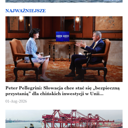
NAJWAŻNIEJSZE
Peter Pellegrini: Słowacja chce stać się „bezpieczną
przystanią” dla chińskich inwestycji w Unii
Europejskiej
01-Aug-2026