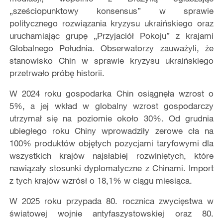
„sześciopunktowy konsensus” w sprawie
politycznego rozwiązania kryzysu ukraińskiego oraz
uruchamiając grupę „Przyjaciół Pokoju” z krajami
Globalnego Południa. Obserwatorzy zauważyli, że
stanowisko Chin w sprawie kryzysu ukraińskiego
przetrwał
o pr
ó
bę historii.
W 2024 roku gospodarka Chin osiągnęła wzrost o
5%, a jej wkład w globalny wzrost gospodarczy
utrzymał się na poziomie około 30%. Od grudnia
ubiegłego roku Chiny wprowadziły zerowe cła na
100% produkt
ó
w objętych pozycjami taryfowymi dla
wszystkich kraj
ó
w najsłabiej rozwiniętych, kt
ó
re
nawiązały stosunki dyplomatyczne z Chinami. Import
z tych kraj
ó
w wzr
ó
sł o 18,1% w ciągu miesią
ca.
W 2025 roku przypada 80. rocznica zwycięstwa w
światowej wojnie antyfaszystowskiej oraz 80.