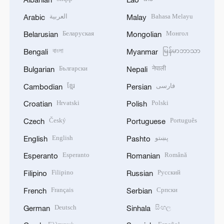
العربية
Bahasa Melayu
Arabic
Malay
Беларуская
Монгол
Belarusian
Mongolian
বাংলা
မြန်မာဘာသာ
Bengali
Myanmar
Български
नेपाली
Bulgarian
Nepali
ខ្មែរ
فارسی
Cambodian
Persian
Hrvatski
Polski
Croatian
Polish
Český
Português
Czech
Portuguese
English
پښتو
English
Pashto
Esperanto
Română
Esperanto
Romanian
Filipino
Русский
Filipino
Russian
Français
Српски
French
Serbian
Deutsch
සිංහල
German
Sinhala