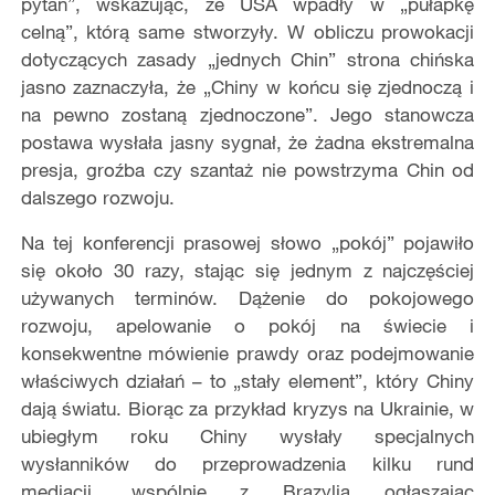
pytań”, wskazując, że USA wpadły w „pułapkę
celną”, kt
ó
rą same stworzyły. W obliczu prowokacji
dotyczących zasady „jednych Chin”
strona chi
ńska
jasno zaznaczyła, że „Chiny w końcu się zjednoczą i
na pewno zostaną zjednoczone”. Jego stanowcza
postawa wysłała jasny sygnał, że żadna ekstremalna
presja, groźba czy szantaż nie powstrzyma Chin od
dalszego rozwoju.
Na tej konferencji prasowej słowo „pok
ó
j” pojawił
o
si
ę około 30 razy, stając się jednym z najczęściej
używanych termin
ó
w. Dążenie do pokojowego
rozwoju, apelowanie o pok
ó
j na świecie i
konsekwentne m
ó
wienie prawdy oraz podejmowanie
właściwych działań – to „stał
y element
”, kt
ó
ry Chiny
dają światu
. Bior
ąc za przykład kryzys na Ukrainie, w
ubiegłym roku Chiny wysłały specjalnych
wysłannik
ó
w do przeprowadzenia kilku rund
mediacji, wsp
ó
lnie z Brazylią ogłaszając