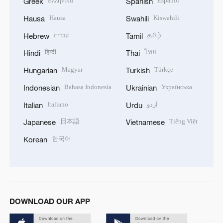
Ελληνικά
Español
Greek
Spanish
Hausa
Kiswahili
Hausa
Swahili
עברית
தமிழ்
Hebrew
Tamil
हिन्दी
ไทย
Hindi
Thai
Magyar
Türkçe
Hungarian
Turkish
Bahasa Indonesia
Українська
Indonesian
Ukrainian
Italiano
اردو
Italian
Urdu
日本語
Tiếng Việt
Japanese
Vietnamese
한국어
Korean
DOWNLOAD OUR APP