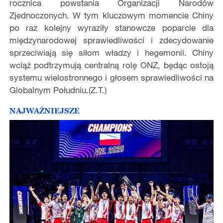
rocznica powstania Organizacji Narod
ó
w
Zjednoczonych. W tym kluczowym momencie Chiny
po raz kolejny wyraziły stanowcze poparcie dla
międzynarodowej sprawiedliwości i zdecydowanie
sprzeciwiają się siłom władzy i hegemonii. Chiny
wciąż podtrzymują centralną rolę
ONZ, b
ędąc ostoją
systemu wielostronnego i głosem sprawiedliwości na
Globalnym Południu.(Z.T.)
NAJWAŻNIEJSZE