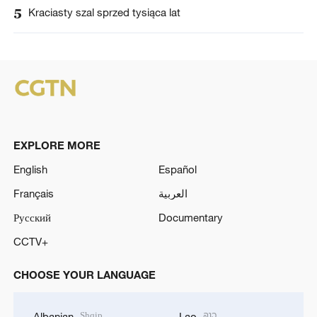
5
Kraciasty szal sprzed tysiąca lat
EXPLORE MORE
English
Español
Français
العربية
Русский
Documentary
CCTV+
CHOOSE YOUR LANGUAGE
Shqip
ລາວ
Albanian
Lao