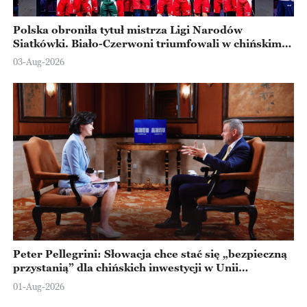
Polska obroniła tytuł mistrza Ligi Narodów
Siatkówki. Biało-Czerwoni triumfowali w chińskim
Ningbo
03-Aug-2026
Peter Pellegrini: Słowacja chce stać się „bezpieczną
przystanią” dla chińskich inwestycji w Unii
Europejskiej
01-Aug-2026