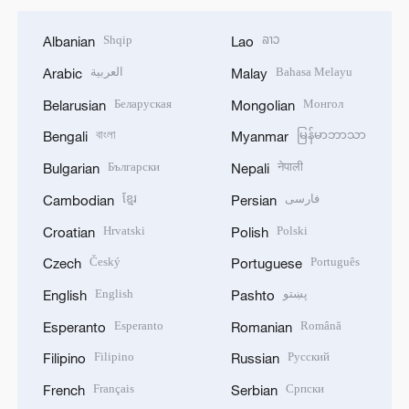
Shqip
ລາວ
Albanian
Lao
العربية
Bahasa Melayu
Arabic
Malay
Беларуская
Монгол
Belarusian
Mongolian
বাংলা
မြန်မာဘာသာ
Bengali
Myanmar
Български
नेपाली
Bulgarian
Nepali
ខ្មែរ
فارسی
Cambodian
Persian
Hrvatski
Polski
Croatian
Polish
Český
Português
Czech
Portuguese
English
پښتو
English
Pashto
Esperanto
Română
Esperanto
Romanian
Filipino
Русский
Filipino
Russian
Français
Српски
French
Serbian