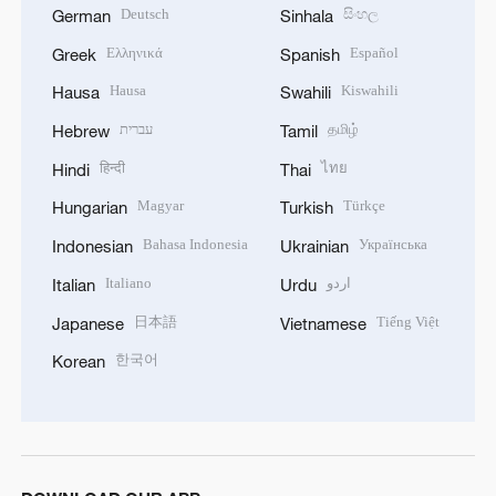
Deutsch
සිංහල
German
Sinhala
Ελληνικά
Español
Greek
Spanish
Hausa
Kiswahili
Hausa
Swahili
עברית
தமிழ்
Hebrew
Tamil
हिन्दी
ไทย
Hindi
Thai
Magyar
Türkçe
Hungarian
Turkish
Bahasa Indonesia
Українська
Indonesian
Ukrainian
Italiano
اردو
Italian
Urdu
日本語
Tiếng Việt
Japanese
Vietnamese
한국어
Korean