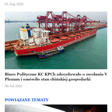
Europejskiej
01-Aug-2026
Biuro Polityczne KC KPCh zdecydowało o zwołaniu V
Plenum i omówiło stan chińskiej gospodarki
30-Jul-2026
POWIĄZANE TEMATY