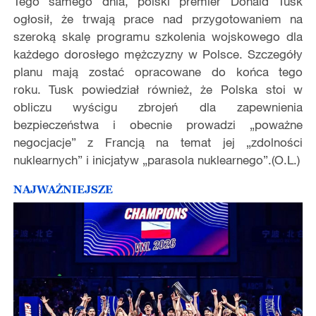
Tego samego dnia, polski premier Donald Tusk
ogłosił, że trwają prace nad przygotowaniem na
szeroką skalę programu szkolenia wojskowego dla
każdego dorosłego mężczyzny w Polsce. Szczegóły
planu mają zostać opracowane do końca tego
roku.
Tusk powiedział również, że Polska stoi w
obliczu wyścigu zbrojeń dla zapewnienia
bezpieczeństwa i obecnie prowadzi „poważne
negocjacje” z Francją na temat jej „zdolności
nuklearnych” i inicjatyw „parasola nuklearnego”.
(O.L.)
NAJWAŻNIEJSZE