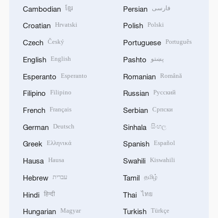
ខ្មែរ
فارسی
Cambodian
Persian
Hrvatski
Polski
Croatian
Polish
Český
Português
Czech
Portuguese
English
پښتو
English
Pashto
Esperanto
Română
Esperanto
Romanian
Filipino
Русский
Filipino
Russian
Français
Српски
French
Serbian
Deutsch
සිංහල
German
Sinhala
Ελληνικά
Español
Greek
Spanish
Hausa
Kiswahili
Hausa
Swahili
עברית
தமிழ்
Hebrew
Tamil
हिन्दी
ไทย
Hindi
Thai
Magyar
Türkçe
Hungarian
Turkish