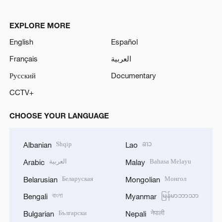
EXPLORE MORE
English
Español
Français
العربية
Русский
Documentary
CCTV+
CHOOSE YOUR LANGUAGE
Shqip
ລາວ
Albanian
Lao
العربية
Bahasa Melayu
Arabic
Malay
Беларуская
Монгол
Belarusian
Mongolian
বাংলা
မြန်မာဘာသာ
Bengali
Myanmar
Български
नेपाली
Bulgarian
Nepali