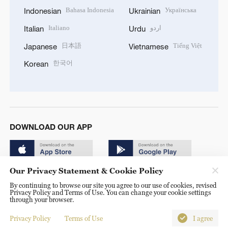
Bahasa Indonesia
Українська
Indonesian
Ukrainian
Italiano
اردو
Italian
Urdu
日本語
Tiếng Việt
Japanese
Vietnamese
한국어
Korean
DOWNLOAD OUR APP
Our Privacy Statement & Cookie Policy
By continuing to browse our site you agree to our use of cookies, revised
Privacy Policy and Terms of Use. You can change your cookie settings
through your browser.
© China Radio International.CRI. All Rights Reserved. 16A
Shijingshan Road, Beijing, China. 100040
Privacy Policy
Terms of Use
I agree