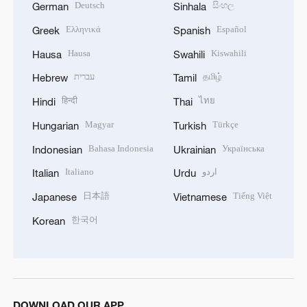
Deutsch
සිංහල
German
Sinhala
Ελληνικά
Español
Greek
Spanish
Hausa
Kiswahili
Hausa
Swahili
עברית
தமிழ்
Hebrew
Tamil
हिन्दी
ไทย
Hindi
Thai
Magyar
Türkçe
Hungarian
Turkish
Bahasa Indonesia
Українська
Indonesian
Ukrainian
Italiano
اردو
Italian
Urdu
日本語
Tiếng Việt
Japanese
Vietnamese
한국어
Korean
DOWNLOAD OUR APP