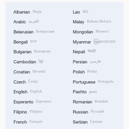
Shqip
ລາວ
Albanian
Lao
العربية
Bahasa Melayu
Arabic
Malay
Беларуская
Монгол
Belarusian
Mongolian
বাংলা
မြန်မာဘာသာ
Bengali
Myanmar
Български
नेपाली
Bulgarian
Nepali
ខ្មែរ
فارسی
Cambodian
Persian
Hrvatski
Polski
Croatian
Polish
Český
Português
Czech
Portuguese
English
پښتو
English
Pashto
Esperanto
Română
Esperanto
Romanian
Filipino
Русский
Filipino
Russian
Français
Српски
French
Serbian