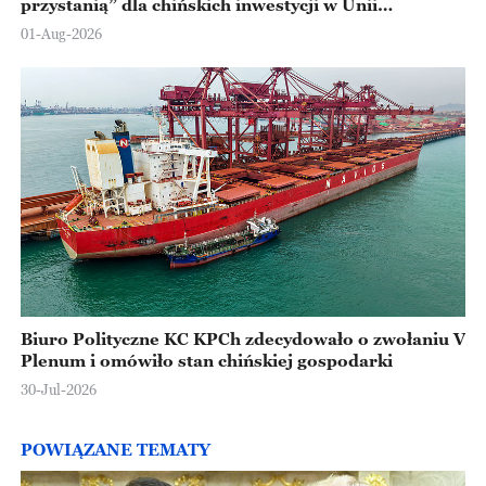
przystanią” dla chińskich inwestycji w Unii
Europejskiej
01-Aug-2026
Biuro Polityczne KC KPCh zdecydowało o zwołaniu V
Plenum i omówiło stan chińskiej gospodarki
30-Jul-2026
POWIĄZANE TEMATY