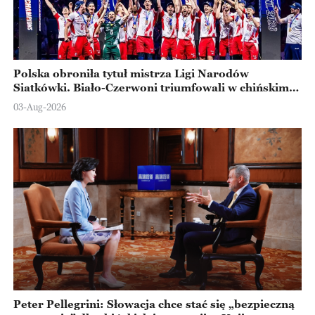
Polska obroniła tytuł mistrza Ligi Narodów
Siatkówki. Biało-Czerwoni triumfowali w chińskim
Ningbo
03-Aug-2026
Peter Pellegrini: Słowacja chce stać się „bezpieczną