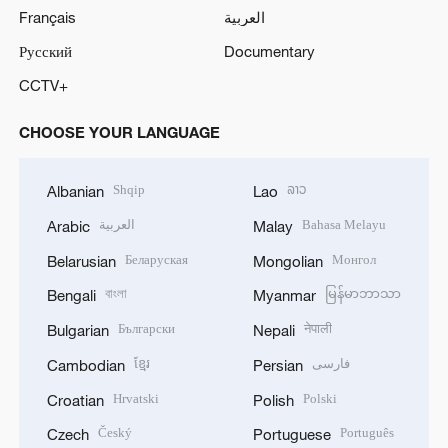
Français
العربية
Русский
Documentary
CCTV+
CHOOSE YOUR LANGUAGE
Shqip
ລາວ
Albanian
Lao
العربية
Bahasa Melayu
Arabic
Malay
Беларуская
Монгол
Belarusian
Mongolian
বাংলা
မြန်မာဘာသာ
Bengali
Myanmar
Български
नेपाली
Bulgarian
Nepali
ខ្មែរ
فارسی
Cambodian
Persian
Hrvatski
Polski
Croatian
Polish
Český
Português
Czech
Portuguese