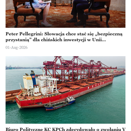
Peter Pellegrini: Słowacja chce stać się „bezpieczną
przystanią” dla chińskich inwestycji w Unii
Europejskiej
01-Aug-2026
Biuro Polityczne KC KPCh zdecydowało o zwołaniu V