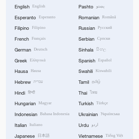
English
پښتو
English
Pashto
Esperanto
Română
Esperanto
Romanian
Filipino
Русский
Filipino
Russian
Français
Српски
French
Serbian
Deutsch
සිංහල
German
Sinhala
Ελληνικά
Español
Greek
Spanish
Hausa
Kiswahili
Hausa
Swahili
עברית
தமிழ்
Hebrew
Tamil
हिन्दी
ไทย
Hindi
Thai
Magyar
Türkçe
Hungarian
Turkish
Bahasa Indonesia
Українська
Indonesian
Ukrainian
Italiano
اردو
Italian
Urdu
日本語
Tiếng Việt
Japanese
Vietnamese