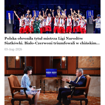
Polska obroniła tytuł mistrza Ligi Narodów
Siatkówki. Biało-Czerwoni triumfowali w chińskim
Ningbo
03-Aug-2026