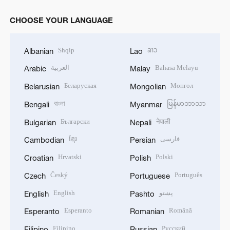
CHOOSE YOUR LANGUAGE
Shqip
ລາວ
Albanian
Lao
العربية
Bahasa Melayu
Arabic
Malay
Беларуская
Монгол
Belarusian
Mongolian
বাংলা
မြန်မာဘာသာ
Bengali
Myanmar
Български
नेपाली
Bulgarian
Nepali
ខ្មែរ
فارسی
Cambodian
Persian
Hrvatski
Polski
Croatian
Polish
Český
Português
Czech
Portuguese
English
پښتو
English
Pashto
Esperanto
Română
Esperanto
Romanian
Filipino
Русский
Filipino
Russian