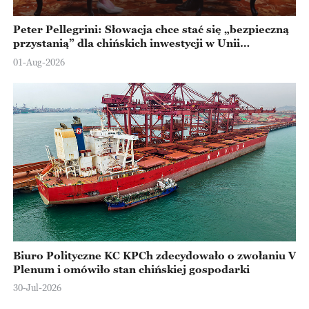
Peter Pellegrini: Słowacja chce stać się „bezpieczną
przystanią” dla chińskich inwestycji w Unii
Europejskiej
01-Aug-2026
Biuro Polityczne KC KPCh zdecydowało o zwołaniu V
Plenum i omówiło stan chińskiej gospodarki
30-Jul-2026