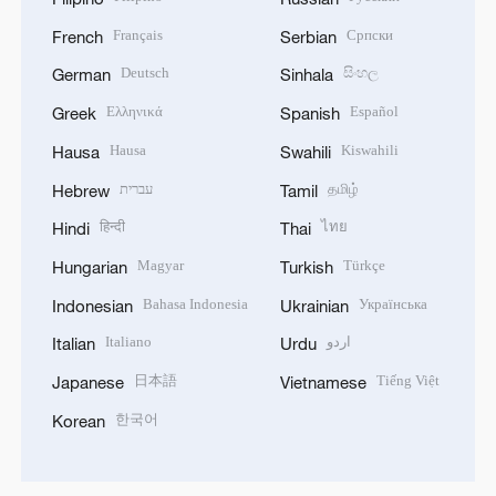
Français
Српски
French
Serbian
Deutsch
සිංහල
German
Sinhala
Ελληνικά
Español
Greek
Spanish
Hausa
Kiswahili
Hausa
Swahili
עברית
தமிழ்
Hebrew
Tamil
हिन्दी
ไทย
Hindi
Thai
Magyar
Türkçe
Hungarian
Turkish
Bahasa Indonesia
Українська
Indonesian
Ukrainian
Italiano
اردو
Italian
Urdu
日本語
Tiếng Việt
Japanese
Vietnamese
한국어
Korean