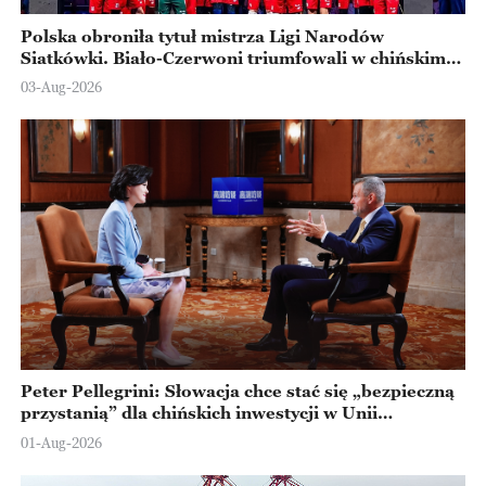
Polska obroniła tytuł mistrza Ligi Narodów
Siatkówki. Biało-Czerwoni triumfowali w chińskim
Ningbo
03-Aug-2026
Peter Pellegrini: Słowacja chce stać się „bezpieczną
przystanią” dla chińskich inwestycji w Unii
Europejskiej
01-Aug-2026