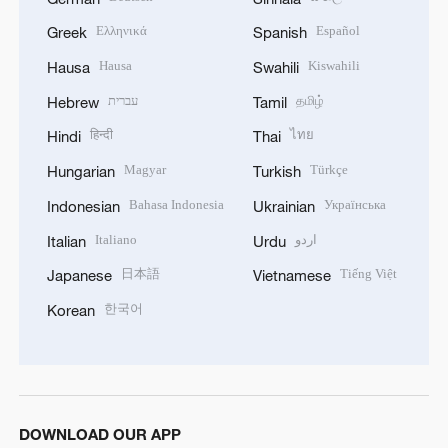
Ελληνικά
Español
Greek
Spanish
Hausa
Kiswahili
Hausa
Swahili
עברית
தமிழ்
Hebrew
Tamil
हिन्दी
ไทย
Hindi
Thai
Magyar
Türkçe
Hungarian
Turkish
Bahasa Indonesia
Українська
Indonesian
Ukrainian
Italiano
اردو
Italian
Urdu
日本語
Tiếng Việt
Japanese
Vietnamese
한국어
Korean
DOWNLOAD OUR APP