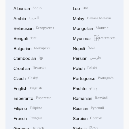
Shqip
ລາວ
Albanian
Lao
العربية
Bahasa Melayu
Arabic
Malay
Беларуская
Монгол
Belarusian
Mongolian
বাংলা
မြန်မာဘာသာ
Bengali
Myanmar
Български
नेपाली
Bulgarian
Nepali
ខ្មែរ
فارسی
Cambodian
Persian
Hrvatski
Polski
Croatian
Polish
Český
Português
Czech
Portuguese
English
پښتو
English
Pashto
Esperanto
Română
Esperanto
Romanian
Filipino
Русский
Filipino
Russian
Français
Српски
French
Serbian
Deutsch
සිංහල
German
Sinhala