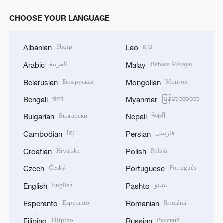
CHOOSE YOUR LANGUAGE
Shqip
ລາວ
Albanian
Lao
العربية
Bahasa Melayu
Arabic
Malay
Беларуская
Монгол
Belarusian
Mongolian
বাংলা
မြန်မာဘာသာ
Bengali
Myanmar
Български
नेपाली
Bulgarian
Nepali
ខ្មែរ
فارسی
Cambodian
Persian
Hrvatski
Polski
Croatian
Polish
Český
Português
Czech
Portuguese
English
پښتو
English
Pashto
Esperanto
Română
Esperanto
Romanian
Filipino
Русский
Filipino
Russian