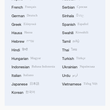
Français
Српски
French
Serbian
Deutsch
සිංහල
German
Sinhala
Ελληνικά
Español
Greek
Spanish
Hausa
Kiswahili
Hausa
Swahili
עברית
தமிழ்
Hebrew
Tamil
हिन्दी
ไทย
Hindi
Thai
Magyar
Türkçe
Hungarian
Turkish
Bahasa Indonesia
Українська
Indonesian
Ukrainian
Italiano
اردو
Italian
Urdu
日本語
Tiếng Việt
Japanese
Vietnamese
한국어
Korean