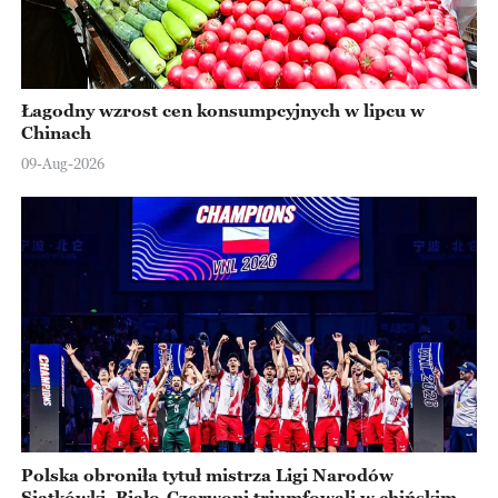
Łagodny wzrost cen konsumpcyjnych w lipcu w
Chinach
09-Aug-2026
Polska obroniła tytuł mistrza Ligi Narodów
Siatkówki. Biało-Czerwoni triumfowali w chińskim