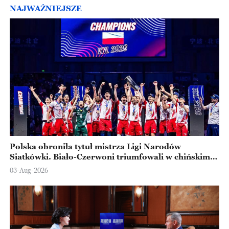
NAJWAŻNIEJSZE
Polska obroniła tytuł mistrza Ligi Narodów
Siatkówki. Biało-Czerwoni triumfowali w chińskim
Ningbo
03-Aug-2026