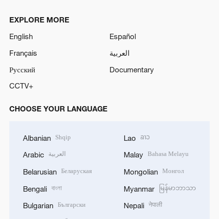
EXPLORE MORE
English
Español
Français
العربية
Русский
Documentary
CCTV+
CHOOSE YOUR LANGUAGE
Shqip
ລາວ
Albanian
Lao
العربية
Bahasa Melayu
Arabic
Malay
Беларуская
Монгол
Belarusian
Mongolian
বাংলা
မြန်မာဘာသာ
Bengali
Myanmar
Български
नेपाली
Bulgarian
Nepali