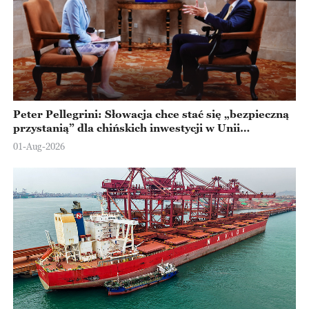
Peter Pellegrini: Słowacja chce stać się „bezpieczną
przystanią” dla chińskich inwestycji w Unii
Europejskiej
01-Aug-2026