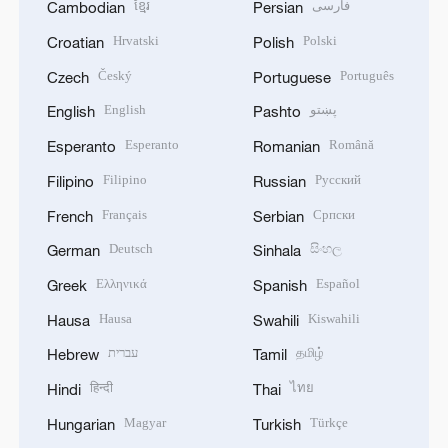
ខ្មែរ
فارسی
Cambodian
Persian
Hrvatski
Polski
Croatian
Polish
Český
Português
Czech
Portuguese
English
پښتو
English
Pashto
Esperanto
Română
Esperanto
Romanian
Filipino
Русский
Filipino
Russian
Français
Српски
French
Serbian
Deutsch
සිංහල
German
Sinhala
Ελληνικά
Español
Greek
Spanish
Hausa
Kiswahili
Hausa
Swahili
עברית
தமிழ்
Hebrew
Tamil
हिन्दी
ไทย
Hindi
Thai
Magyar
Türkçe
Hungarian
Turkish