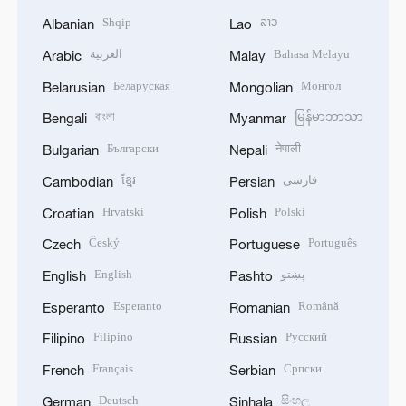
Shqip
ລາວ
Albanian
Lao
العربية
Bahasa Melayu
Arabic
Malay
Беларуская
Монгол
Belarusian
Mongolian
বাংলা
မြန်မာဘာသာ
Bengali
Myanmar
Български
नेपाली
Bulgarian
Nepali
ខ្មែរ
فارسی
Cambodian
Persian
Hrvatski
Polski
Croatian
Polish
Český
Português
Czech
Portuguese
English
پښتو
English
Pashto
Esperanto
Română
Esperanto
Romanian
Filipino
Русский
Filipino
Russian
Français
Српски
French
Serbian
Deutsch
සිංහල
German
Sinhala