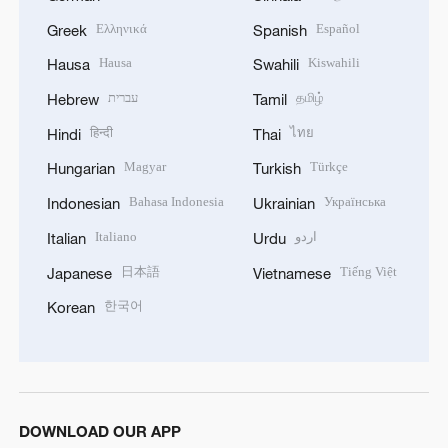
Ελληνικά
Español
Greek
Spanish
Hausa
Kiswahili
Hausa
Swahili
עברית
தமிழ்
Hebrew
Tamil
हिन्दी
ไทย
Hindi
Thai
Magyar
Türkçe
Hungarian
Turkish
Bahasa Indonesia
Українська
Indonesian
Ukrainian
Italiano
اردو
Italian
Urdu
日本語
Tiếng Việt
Japanese
Vietnamese
한국어
Korean
DOWNLOAD OUR APP