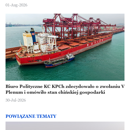
Europejskiej
01-Aug-2026
Biuro Polityczne KC KPCh zdecydowało o zwołaniu V
Plenum i omówiło stan chińskiej gospodarki
30-Jul-2026
POWIĄZANE TEMATY