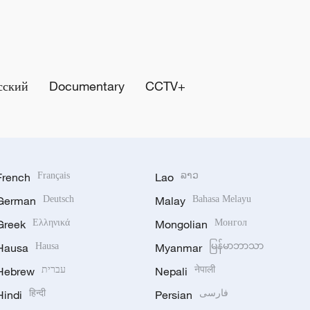
сский
Documentary
CCTV+
French
Français
Lao
ລາວ
German
Deutsch
Malay
Bahasa Melayu
Greek
Ελληνικά
Mongolian
Монгол
Hausa
Hausa
Myanmar
မြန်မာဘာသာ
Hebrew
עברית
Nepali
नेपाली
Hindi
हिन्दी
Persian
فارسی