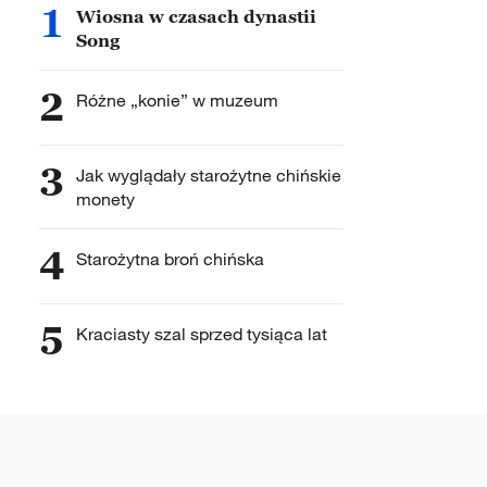
1
Wiosna w czasach dynastii
Song
2
Różne „konie” w muzeum
3
Jak wyglądały starożytne chińskie
monety
4
Starożytna broń chińska
5
Kraciasty szal sprzed tysiąca lat