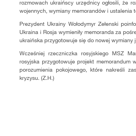
rozmowach
u
kraińs
cy
urzędni
cy
ogłosi
li
, że r
wojennych, wymiany memorandów i ustalenia te
Prezydent Ukrainy Wołodymyr Zełenski poin
Ukraina i Rosja wymieniły memoranda za pośre
ukraińska przygotowuje się do nowej wymiany
Wcześniej rzeczniczka rosyjskiego MSZ Ma
rosyjska przygotowuje projekt memorandum w 
porozumienia pokojowego, które nakreśli z
kryzysu. (Z.H.)