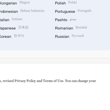
Hungarian
Magyar
Polish
Polski
Indonesian
Bahasa Indonesia
Portuguese
Português
Italian
Italiano
Pashto
پښتو
Japanese
日本語
Romanian
Română
Korean
한국어
Russian
Русский
es, revised Privacy Policy and Terms of Use. You can change your
hijingshan Road, Beijing, China. 100040