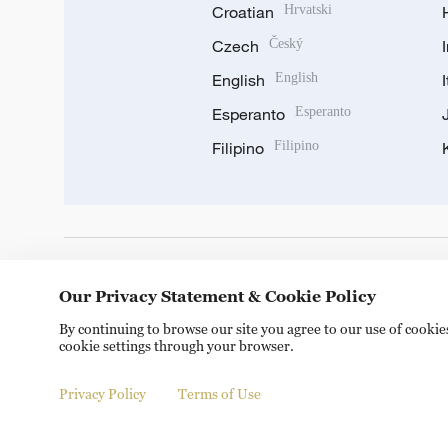
Croatian
Hrvatski
Czech
Český
English
English
Esperanto
Esperanto
Filipino
Filipino
DOWNLOAD OUR APP
Our Privacy Statement & Cookie Policy
By continuing to browse our site you agree to our use of cooki
cookie settings through your browser.
Privacy Policy
Terms of Use
© China Radio International.CRI. All Rights Reserved. 16A S