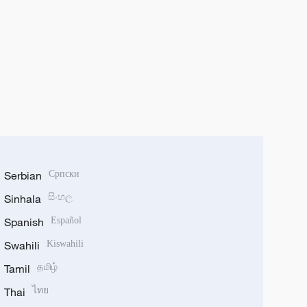
Serbian
Српски
Sinhala
සිංහල
Spanish
Español
Swahili
Kiswahili
Tamil
தமிழ்
Thai
ไทย