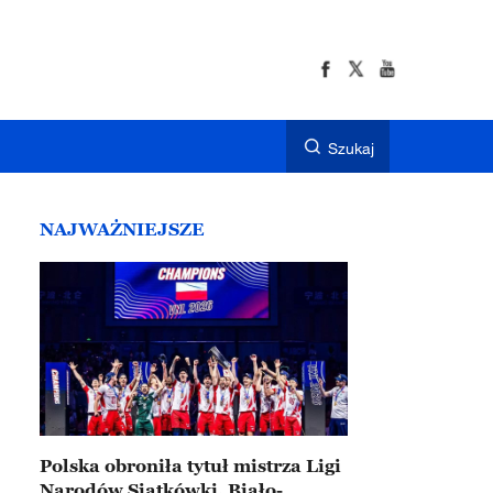
Szukaj
NAJWAŻNIEJSZE
Polska obroniła tytuł mistrza Ligi
Narodów Siatkówki. Biało-