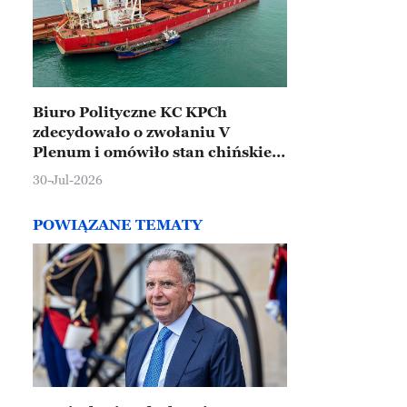
Biuro Polityczne KC KPCh
zdecydowało o zwołaniu V
Plenum i omówiło stan chińskiej
gospodarki
30-Jul-2026
POWIĄZANE TEMATY