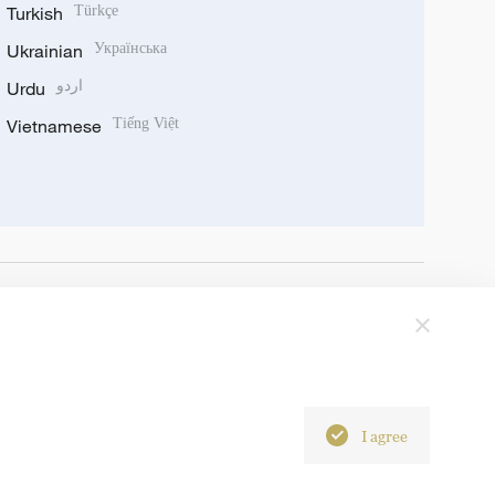
Turkish
Türkçe
Ukrainian
Українська
Urdu
اردو
Vietnamese
Tiếng Việt
I agree