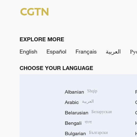
EXPLORE MORE
English
Español
Français
العربية
Ру
CHOOSE YOUR LANGUAGE
Albanian
Shqip
Arabic
العربية
Belarusian
Беларуская
Bengali
বাংলা
Bulgarian
Български