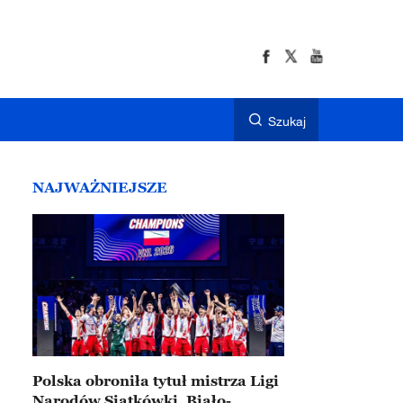
Szukaj
NAJWAŻNIEJSZE
Polska obroniła tytuł mistrza Ligi
Narodów Siatkówki. Biało-