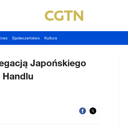
znes
Społeczeństwo
Kultura
elegacją Japońskiego
i Handlu