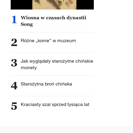
1
Wiosna w czasach dynastii
Song
2
Różne „konie” w muzeum
3
Jak wyglądały starożytne chińskie
monety
4
Starożytna broń chińska
5
Kraciasty szal sprzed tysiąca lat