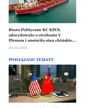
Biuro Polityczne KC KPCh
zdecydowało o zwołaniu V
Plenum i omówiło stan chińskiej
gospodarki
30-Jul-2026
POWIĄZANE TEMATY