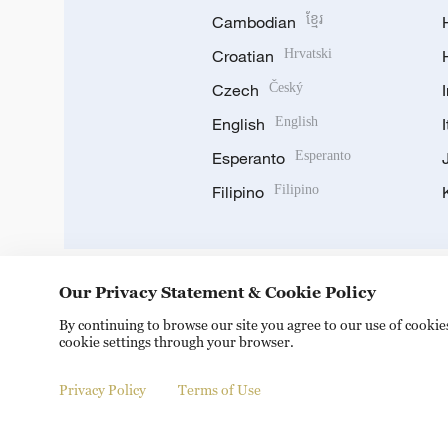
Cambodian
ខ្មែរ
Croatian
Hrvatski
Czech
Český
English
English
Esperanto
Esperanto
Filipino
Filipino
Our Privacy Statement & Cookie Policy
DOWNLOAD OUR APP
By continuing to browse our site you agree to our use of cooki
cookie settings through your browser.
Privacy Policy
Terms of Use
© China Radio International.CRI. All Rights Reserved. 16A S