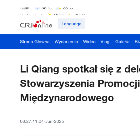
Delhi
36°C
23°C
Hyderabad
42°C
28°C
Mumbai
31°C
27°C
Language
Strona Główna
Wydarzenia
Wideo
Vlogi
Galeria
Bi
Li Qiang spotkał się z d
Stowarzyszenia Promocj
Międzynarodowego
06:27:11,04-Jun-2025