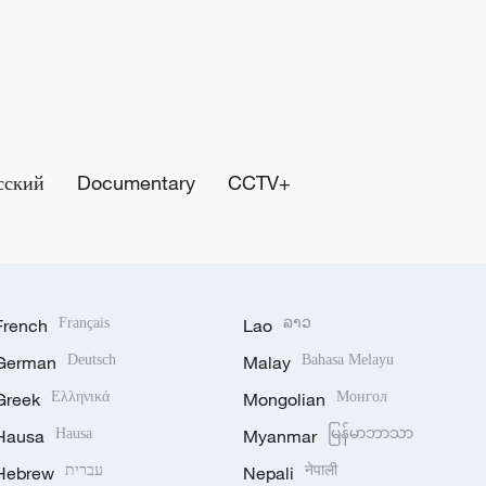
сский
Documentary
CCTV+
French
Français
Lao
ລາວ
German
Deutsch
Malay
Bahasa Melayu
Greek
Ελληνικά
Mongolian
Монгол
Hausa
Hausa
Myanmar
မြန်မာဘာသာ
Hebrew
עברית
Nepali
नेपाली