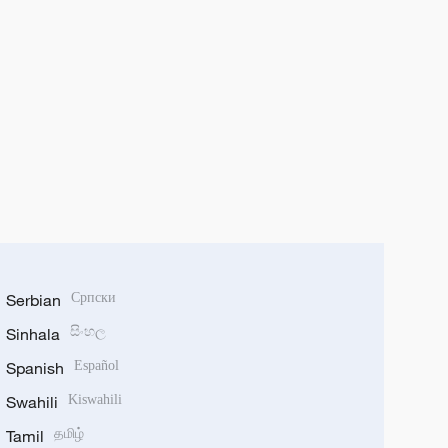
Serbian
Српски
Sinhala
සිංහල
Spanish
Español
Swahili
Kiswahili
Tamil
தமிழ்