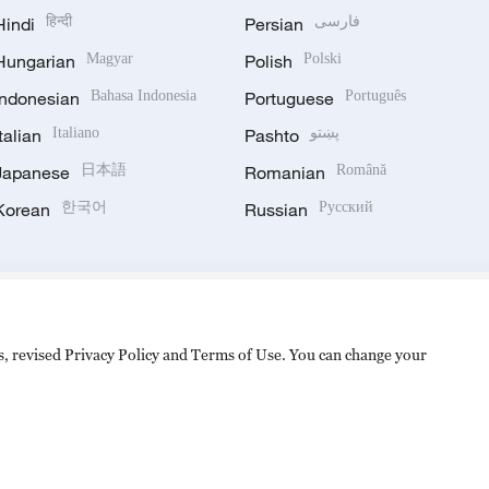
Hindi
हिन्दी
Persian
فارسی
Hungarian
Magyar
Polish
Polski
Indonesian
Bahasa Indonesia
Portuguese
Português
Italian
Italiano
Pashto
پښتو
Japanese
日本語
Romanian
Română
Korean
한국어
Russian
Русский
es, revised Privacy Policy and Terms of Use. You can change your
hijingshan Road, Beijing, China. 100040