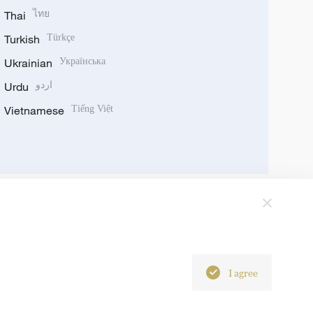
Thai
ไทย
Turkish
Türkçe
Ukrainian
Українська
Urdu
اردو
Vietnamese
Tiếng Việt
I agree