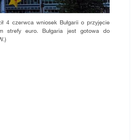
i
ł
4 czerwca wniosek Bu
ł
garii o przyj
ę
cie
m strefy euro. Bu
ł
garia jest gotowa do
W.)