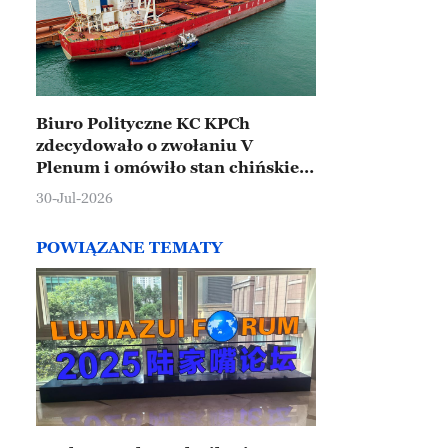
Biuro Polityczne KC KPCh
zdecydowało o zwołaniu V
Plenum i omówiło stan chińskiej
gospodarki
30-Jul-2026
POWIĄZANE TEMATY