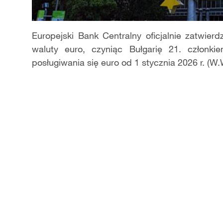
Europejski Bank Centralny oficjalnie zatwierdz
waluty euro, czyni
ą
c Bu
ł
gari
ę
21. cz
ł
onkie
pos
ł
ugiwania si
ę
euro od 1 stycznia 2026 r. (W.