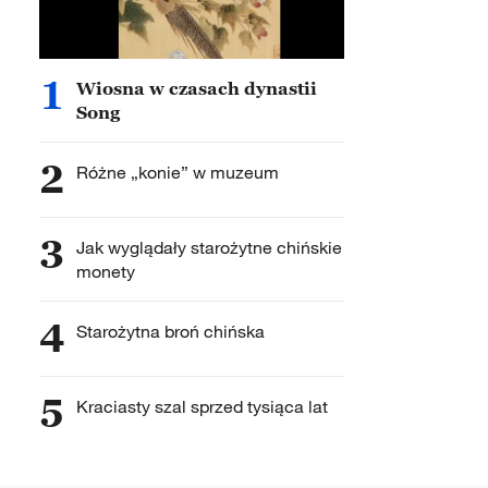
1
Wiosna w czasach dynastii
Song
2
Różne „konie” w muzeum
3
Jak wyglądały starożytne chińskie
monety
4
Starożytna broń chińska
5
Kraciasty szal sprzed tysiąca lat