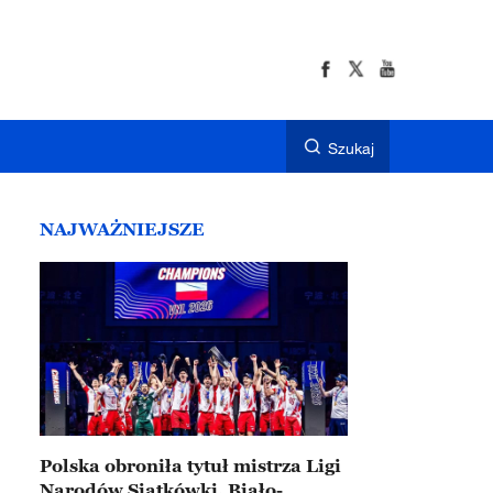
Szukaj
NAJWAŻNIEJSZE
Polska obroniła tytuł mistrza Ligi
Narodów Siatkówki. Biało-