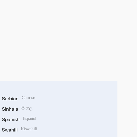
Serbian
Српски
Sinhala
සිංහල
Spanish
Español
Swahili
Kiswahili