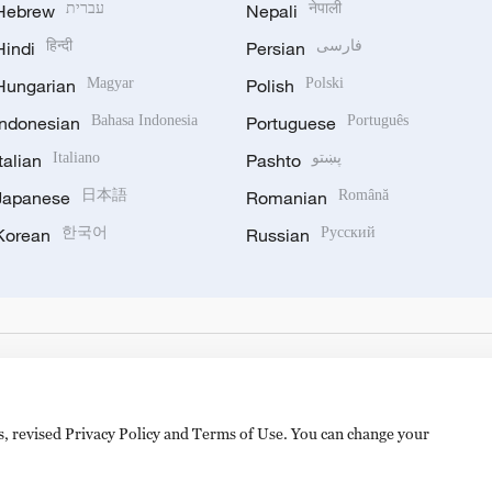
Hebrew
עברית
Nepali
नेपाली
Hindi
हिन्दी
Persian
فارسی
Hungarian
Magyar
Polish
Polski
Indonesian
Bahasa Indonesia
Portuguese
Português
Italian
Italiano
Pashto
پښتو
Japanese
日本語
Romanian
Română
Korean
한국어
Russian
Русский
es, revised Privacy Policy and Terms of Use. You can change your