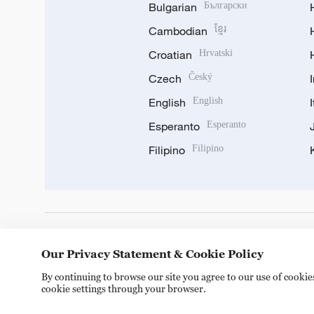
Bulgarian
Български
Cambodian
ខ្មែរ
Croatian
Hrvatski
Czech
Český
English
English
Esperanto
Esperanto
Filipino
Filipino
DOWNLOAD OUR APP
Our Privacy Statement & Cookie Policy
By continuing to browse our site you agree to our use of cooki
cookie settings through your browser.