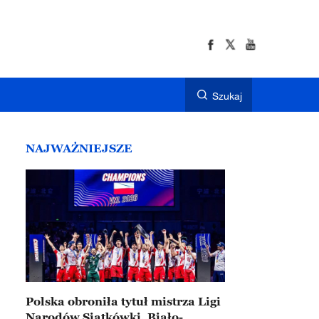
Szukaj
NAJWAŻNIEJSZE
Polska obroniła tytuł mistrza Ligi
Narodów Siatkówki. Biało-