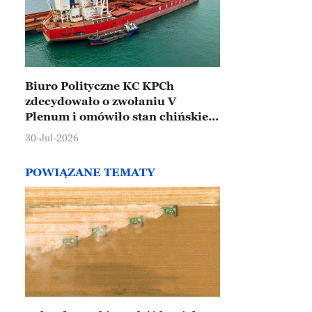
Biuro Polityczne KC KPCh
zdecydowało o zwołaniu V
Plenum i omówiło stan chińskiej
gospodarki
30-Jul-2026
POWIĄZANE TEMATY