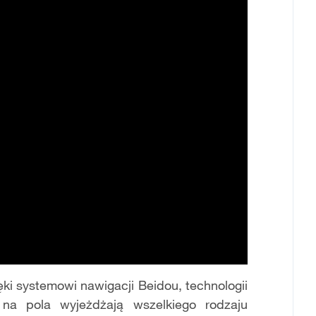
ęki systemowi nawigacji Beidou, technologii
 na pola wyjeżdżają wszelkiego rodzaju