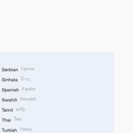
Serbian
Српски
Sinhala
සිංහල
Spanish
Español
Swahili
Kiswahili
Tamil
தமிழ்
Thai
ไทย
Turkish
Türkçe