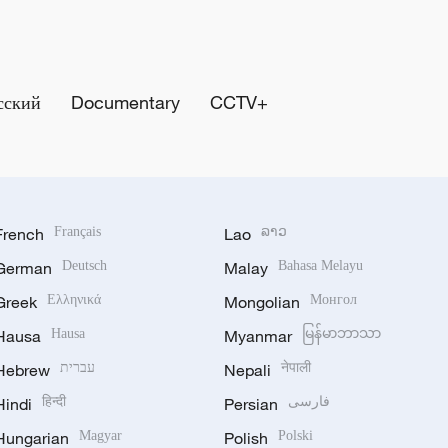
сский
Documentary
CCTV+
French
Français
Lao
ລາວ
German
Deutsch
Malay
Bahasa Melayu
Greek
Ελληνικά
Mongolian
Монгол
Hausa
Hausa
Myanmar
မြန်မာဘာသာ
Hebrew
עברית
Nepali
नेपाली
Hindi
हिन्दी
Persian
فارسی
Hungarian
Magyar
Polish
Polski