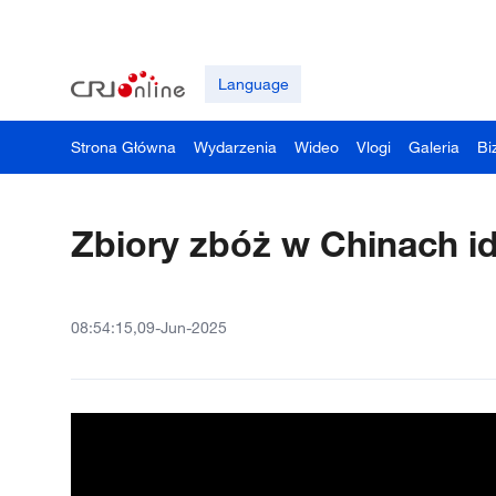
Language
Strona Główna
Wydarzenia
Wideo
Vlogi
Galeria
Bi
Zbiory zbóż w Chinach id
08:54:15,09-Jun-2025