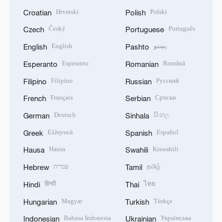
Hrvatski
Polski
Croatian
Polish
Český
Português
Czech
Portuguese
English
پښتو
English
Pashto
Esperanto
Română
Esperanto
Romanian
Filipino
Русский
Filipino
Russian
Français
Српски
French
Serbian
Deutsch
සිංහල
German
Sinhala
Ελληνικά
Español
Greek
Spanish
Hausa
Kiswahili
Hausa
Swahili
עברית
தமிழ்
Hebrew
Tamil
हिन्दी
ไทย
Hindi
Thai
Magyar
Türkçe
Hungarian
Turkish
Bahasa Indonesia
Українська
Indonesian
Ukrainian