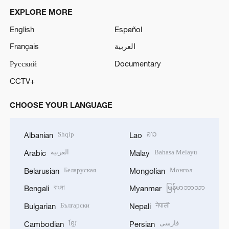
EXPLORE MORE
English
Español
Français
العربية
Русский
Documentary
CCTV+
CHOOSE YOUR LANGUAGE
Shqip
ລາວ
Albanian
Lao
العربية
Bahasa Melayu
Arabic
Malay
Беларуская
Монгол
Belarusian
Mongolian
বাংলা
မြန်မာဘာသာ
Bengali
Myanmar
Български
नेपाली
Bulgarian
Nepali
ខ្មែរ
فارسی
Cambodian
Persian