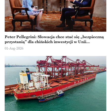
Peter Pellegrini: Słowacja chce stać się „bezpieczną
przystanią” dla chińskich inwestycji w Unii
Europejskiej
01-Aug-2026