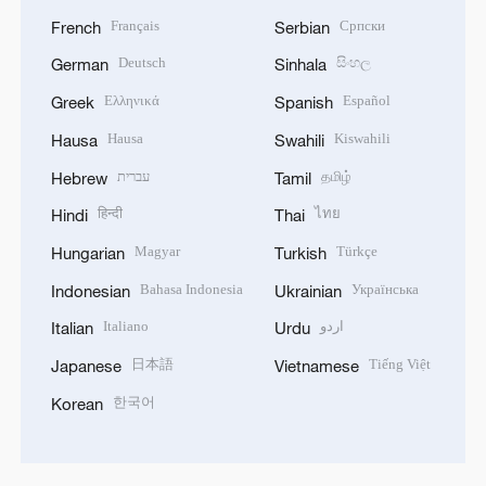
Français
Српски
French
Serbian
Deutsch
සිංහල
German
Sinhala
Ελληνικά
Español
Greek
Spanish
Hausa
Kiswahili
Hausa
Swahili
עברית
தமிழ்
Hebrew
Tamil
हिन्दी
ไทย
Hindi
Thai
Magyar
Türkçe
Hungarian
Turkish
Bahasa Indonesia
Українська
Indonesian
Ukrainian
Italiano
اردو
Italian
Urdu
日本語
Tiếng Việt
Japanese
Vietnamese
한국어
Korean