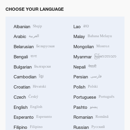
CHOOSE YOUR LANGUAGE
Shqip
ລາວ
Albanian
Lao
العربية
Bahasa Melayu
Arabic
Malay
Беларуская
Монгол
Belarusian
Mongolian
বাংলা
မြန်မာဘာသာ
Bengali
Myanmar
Български
नेपाली
Bulgarian
Nepali
ខ្មែរ
فارسی
Cambodian
Persian
Hrvatski
Polski
Croatian
Polish
Český
Português
Czech
Portuguese
English
پښتو
English
Pashto
Esperanto
Română
Esperanto
Romanian
Filipino
Русский
Filipino
Russian