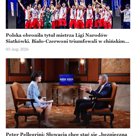
Polska obroniła tytuł mistrza Ligi Narodów
Siatkówki. Biało-Czerwoni triumfowali w chińskim
Ningbo
03-Aug-2026
Peter Pellegrini: Słowacja chce stać się „bezpieczną