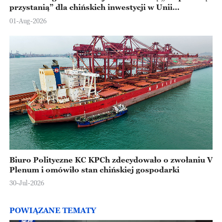
przystanią” dla chińskich inwestycji w Unii
Europejskiej
01-Aug-2026
Biuro Polityczne KC KPCh zdecydowało o zwołaniu V
Plenum i omówiło stan chińskiej gospodarki
30-Jul-2026
POWIĄZANE TEMATY