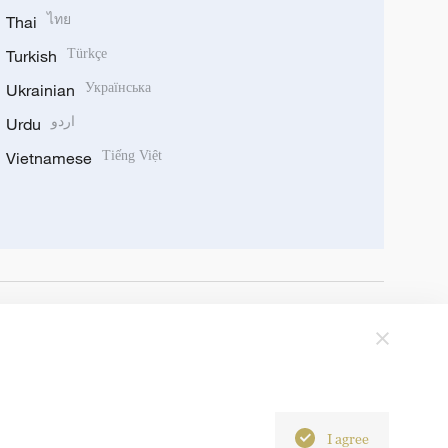
Thai
ไทย
Turkish
Türkçe
Ukrainian
Українська
Urdu
اردو
Vietnamese
Tiếng Việt
I agree