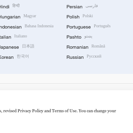
Hindi
हिन्दी
Persian
فارسی
Hungarian
Magyar
Polish
Polski
Indonesian
Bahasa Indonesia
Portuguese
Português
Italian
Italiano
Pashto
پښتو
Japanese
日本語
Romanian
Română
Korean
한국어
Russian
Русский
es, revised Privacy Policy and Terms of Use. You can change your
hijingshan Road, Beijing, China. 100040