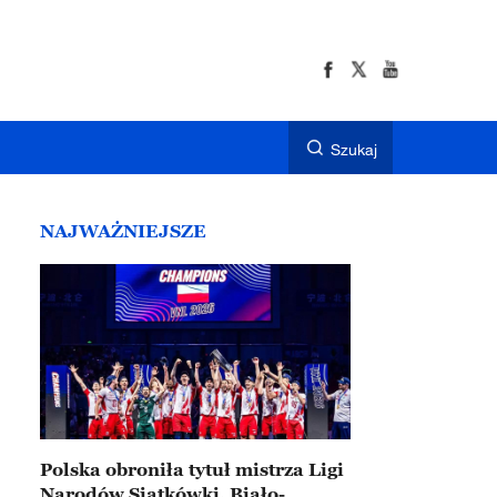
Szukaj
NAJWAŻNIEJSZE
Polska obroniła tytuł mistrza Ligi
Narodów Siatkówki. Biało-