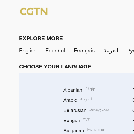
EXPLORE MORE
English
Español
Français
العربية
Ру
CHOOSE YOUR LANGUAGE
Albanian
Shqip
Arabic
العربية
Belarusian
Беларуская
Bengali
বাংলা
Bulgarian
Български