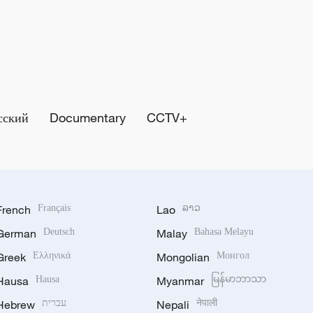
сский
Documentary
CCTV+
French
Français
Lao
ລາວ
German
Deutsch
Malay
Bahasa Melayu
Greek
Ελληνικά
Mongolian
Монгол
Hausa
Hausa
Myanmar
မြန်မာဘာသာ
Hebrew
עברית
Nepali
नेपाली