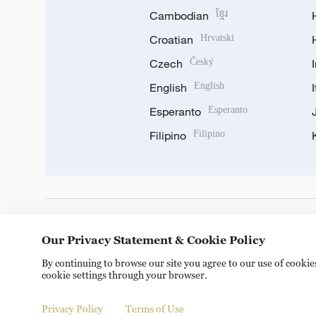
Cambodian
ខ្មែរ
Croatian
Hrvatski
Czech
Český
English
English
Esperanto
Esperanto
Filipino
Filipino
DOWNLOAD OUR APP
Our Privacy Statement & Cookie Policy
By continuing to browse our site you agree to our use of cooki
cookie settings through your browser.
Privacy Policy
Terms of Use
© China Radio International.CRI. All Rights Reserved. 16A S