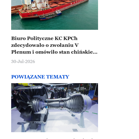
Biuro Polityczne KC KPCh
zdecydowało o zwołaniu V
Plenum i omówiło stan chińskiej
gospodarki
30-Jul-2026
POWIĄZANE TEMATY