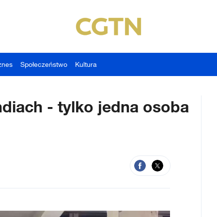
znes
Społeczeństwo
Kultura
ndiach - tylko jedna osoba