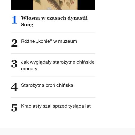
1
Wiosna w czasach dynastii
Song
2
Różne „konie” w muzeum
3
Jak wyglądały starożytne chińskie
monety
4
Starożytna broń chińska
5
Kraciasty szal sprzed tysiąca lat