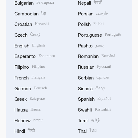
Български
नेपाली
Bulgarian
Nepali
ខ្មែរ
فارسی
Cambodian
Persian
Hrvatski
Polski
Croatian
Polish
Český
Português
Czech
Portuguese
English
پښتو
English
Pashto
Esperanto
Română
Esperanto
Romanian
Filipino
Русский
Filipino
Russian
Français
Српски
French
Serbian
Deutsch
සිංහල
German
Sinhala
Ελληνικά
Español
Greek
Spanish
Hausa
Kiswahili
Hausa
Swahili
עברית
தமிழ்
Hebrew
Tamil
हिन्दी
ไทย
Hindi
Thai