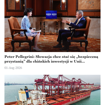
Peter Pellegrini: Słowacja chce stać się „bezpieczną
przystanią” dla chińskich inwestycji w Unii
Europejskiej
01-Aug-2026