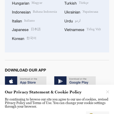
Magyar
Türkçe
Hungarian
Turkish
Bahasa Indonesia
Українська
Indonesian
Ukrainian
Italiano
اردو
Italian
Urdu
日本語
Tiếng Việt
Japanese
Vietnamese
한국어
Korean
DOWNLOAD OUR APP
Our Privacy Statement & Cookie Policy
By continuing to browse our site you agree to our use of cookies, revised
Privacy Policy and Terms of Use. You can change your cookie settings
through your browser.
© China Radio International.CRI. All Rights Reserved. 16A
Shijingshan Road, Beijing, China. 100040