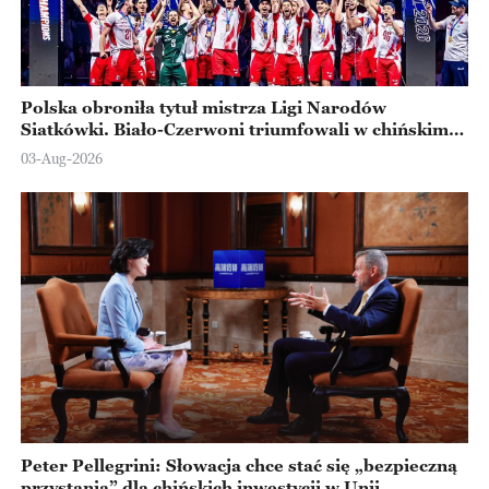
Polska obroniła tytuł mistrza Ligi Narodów
Siatkówki. Biało-Czerwoni triumfowali w chińskim
Ningbo
03-Aug-2026
Peter Pellegrini: Słowacja chce stać się „bezpieczną
przystanią” dla chińskich inwestycji w Unii