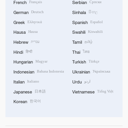
Français
Српски
French
Serbian
Deutsch
සිංහල
German
Sinhala
Ελληνικά
Español
Greek
Spanish
Hausa
Kiswahili
Hausa
Swahili
עברית
தமிழ்
Hebrew
Tamil
हिन्दी
ไทย
Hindi
Thai
Magyar
Türkçe
Hungarian
Turkish
Bahasa Indonesia
Українська
Indonesian
Ukrainian
Italiano
اردو
Italian
Urdu
日本語
Tiếng Việt
Japanese
Vietnamese
한국어
Korean