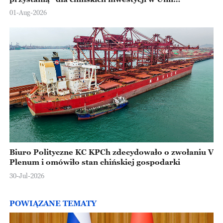
Europejskiej
01-Aug-2026
Biuro Polityczne KC KPCh zdecydowało o zwołaniu V
Plenum i omówiło stan chińskiej gospodarki
30-Jul-2026
POWIĄZANE TEMATY