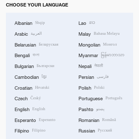
CHOOSE YOUR LANGUAGE
Shqip
ລາວ
Albanian
Lao
العربية
Bahasa Melayu
Arabic
Malay
Беларуская
Монгол
Belarusian
Mongolian
বাংলা
မြန်မာဘာသာ
Bengali
Myanmar
Български
नेपाली
Bulgarian
Nepali
ខ្មែរ
فارسی
Cambodian
Persian
Hrvatski
Polski
Croatian
Polish
Český
Português
Czech
Portuguese
English
پښتو
English
Pashto
Esperanto
Română
Esperanto
Romanian
Filipino
Русский
Filipino
Russian