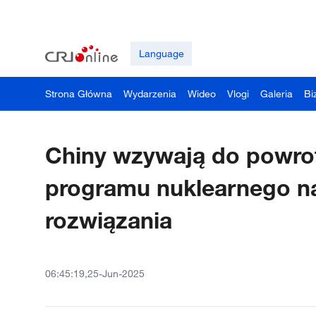
Language
Strona Główna
Wydarzenia
Wideo
Vlogi
Galeria
Bi
Chiny wzywają do powrot
programu nuklearnego na
rozwiązania
06:45:19,25-Jun-2025