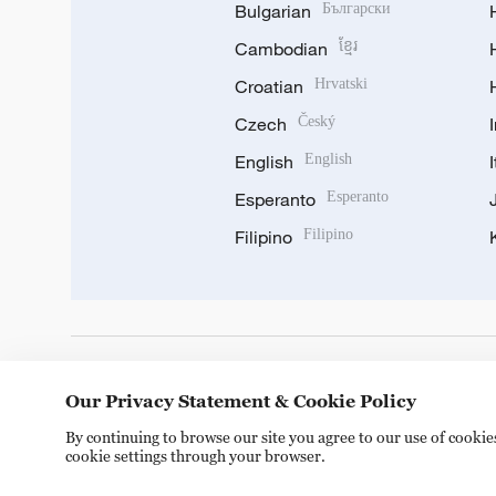
Bulgarian
Български
Cambodian
ខ្មែរ
Croatian
Hrvatski
Czech
Český
English
English
Esperanto
Esperanto
Filipino
Filipino
DOWNLOAD OUR APP
Our Privacy Statement & Cookie Policy
By continuing to browse our site you agree to our use of cooki
cookie settings through your browser.