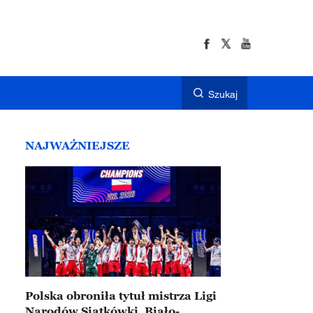
Szukaj
NAJWAŻNIEJSZE
Polska obroniła tytuł mistrza Ligi
Narodów Siatkówki. Biało-