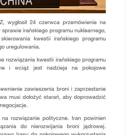
NZ, wygłosił 24 czerwca przemówienie na
sprawie irańskiego programu nuklearnego,
kierowania kwestii irańskiego programu
go uregulowania.
e rozwiązania kwestii irańskiego programu
ane i wciąż jest nadzieja na pokojowe
ewnienie zawieszenia broni i zaprzestanie
owa musi dołożyć starań, aby doprowadzić
 negocjacje.
 na rozwiązanie polityczne. Iran powinien
ania do nierozwijania broni jądrowej.
prawo Iranu do pokojowego wykorzystania