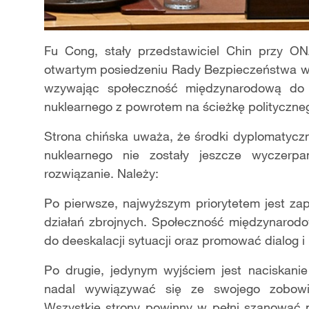
Fu Cong, stały przedstawiciel Chin przy O
otwartym posiedzeniu Rady Bezpieczeństwa w 
wzywając społeczność międzynarodową do s
nuklearnego z powrotem na ścieżkę polityczne
Strona chińska uważa, że środki dyplomatyczn
nuklearnego nie zostały jeszcze wyczerp
rozwiązanie. Należy:
Po pierwsze, najwyższym priorytetem jest zap
działań zbrojnych. Społeczność międzynarod
do deeskalacji sytuacji oraz promować dialog i
Po drugie, jedynym wyjściem jest naciskanie
nadal wywiązywać się ze swojego zobowiąz
Wszystkie strony powinny w pełni szanować 