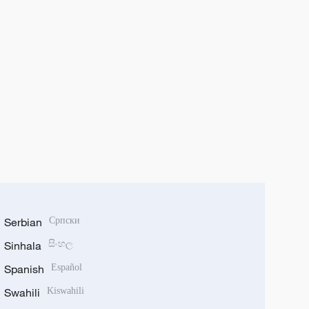
Serbian
Српски
Sinhala
සිංහල
Spanish
Español
Swahili
Kiswahili