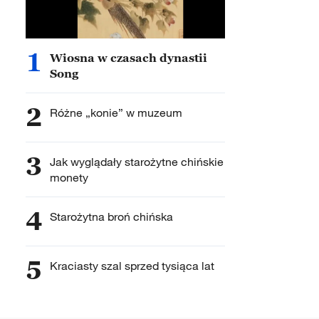
1
Wiosna w czasach dynastii
Song
2
Różne „konie” w muzeum
3
Jak wyglądały starożytne chińskie
monety
4
Starożytna broń chińska
5
Kraciasty szal sprzed tysiąca lat