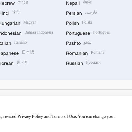
Hebrew
עברית
Nepali
नेपाली
Hindi
हिन्दी
Persian
فارسی
Hungarian
Magyar
Polish
Polski
Indonesian
Bahasa Indonesia
Portuguese
Português
Italian
Italiano
Pashto
پښتو
Japanese
日本語
Romanian
Română
Korean
한국어
Russian
Русский
es, revised Privacy Policy and Terms of Use. You can change your