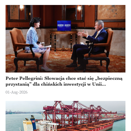
Peter Pellegrini: Słowacja chce stać się „bezpieczną
przystanią” dla chińskich inwestycji w Unii
Europejskiej
01-Aug-2026