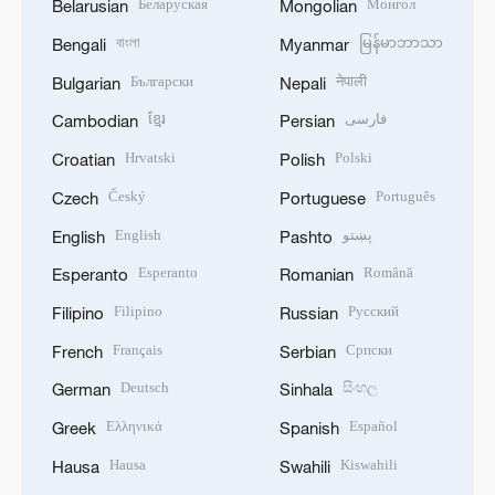
Беларуская
Монгол
Belarusian
Mongolian
বাংলা
မြန်မာဘာသာ
Bengali
Myanmar
Български
नेपाली
Bulgarian
Nepali
ខ្មែរ
فارسی
Cambodian
Persian
Hrvatski
Polski
Croatian
Polish
Český
Português
Czech
Portuguese
English
پښتو
English
Pashto
Esperanto
Română
Esperanto
Romanian
Filipino
Русский
Filipino
Russian
Français
Српски
French
Serbian
Deutsch
සිංහල
German
Sinhala
Ελληνικά
Español
Greek
Spanish
Hausa
Kiswahili
Hausa
Swahili