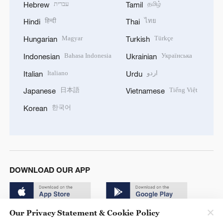
עברית
தமிழ்
Hebrew
Tamil
हिन्दी
ไทย
Hindi
Thai
Magyar
Türkçe
Hungarian
Turkish
Bahasa Indonesia
Українська
Indonesian
Ukrainian
Italiano
اردو
Italian
Urdu
日本語
Tiếng Việt
Japanese
Vietnamese
한국어
Korean
DOWNLOAD OUR APP
Our Privacy Statement & Cookie Policy