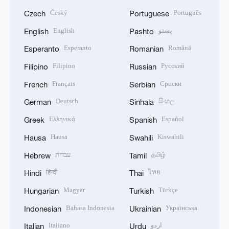
Český
Português
Czech
Portuguese
English
پښتو
English
Pashto
Esperanto
Română
Esperanto
Romanian
Filipino
Русский
Filipino
Russian
Français
Српски
French
Serbian
Deutsch
සිංහල
German
Sinhala
Ελληνικά
Español
Greek
Spanish
Hausa
Kiswahili
Hausa
Swahili
עברית
தமிழ்
Hebrew
Tamil
हिन्दी
ไทย
Hindi
Thai
Magyar
Türkçe
Hungarian
Turkish
Bahasa Indonesia
Українська
Indonesian
Ukrainian
Italiano
اردو
Italian
Urdu