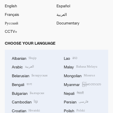
English
Español
Français
العربية
Русский
Documentary
CCTV+
CHOOSE YOUR LANGUAGE
Shqip
ລາວ
Albanian
Lao
العربية
Bahasa Melayu
Arabic
Malay
Беларуская
Монгол
Belarusian
Mongolian
বাংলা
မြန်မာဘာသာ
Bengali
Myanmar
Български
नेपाली
Bulgarian
Nepali
ខ្មែរ
فارسی
Cambodian
Persian
Hrvatski
Polski
Croatian
Polish