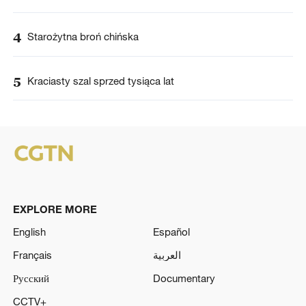
4
Starożytna broń chińska
5
Kraciasty szal sprzed tysiąca lat
EXPLORE MORE
English
Español
Français
العربية
Русский
Documentary
CCTV+