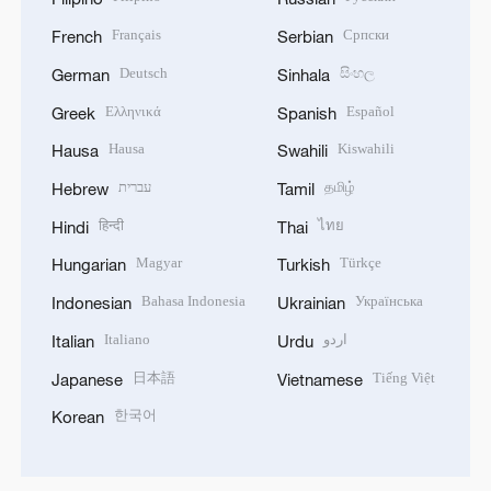
Français
Српски
French
Serbian
Deutsch
සිංහල
German
Sinhala
Ελληνικά
Español
Greek
Spanish
Hausa
Kiswahili
Hausa
Swahili
עברית
தமிழ்
Hebrew
Tamil
हिन्दी
ไทย
Hindi
Thai
Magyar
Türkçe
Hungarian
Turkish
Bahasa Indonesia
Українська
Indonesian
Ukrainian
Italiano
اردو
Italian
Urdu
日本語
Tiếng Việt
Japanese
Vietnamese
한국어
Korean