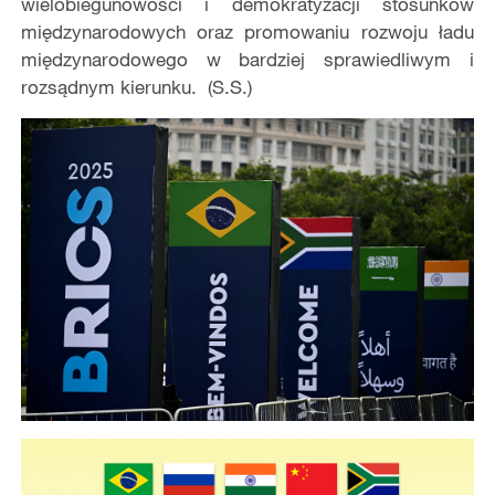
wielobiegunowości i demokratyzacji stosunków
międzynarodowych oraz promowaniu rozwoju ładu
międzynarodowego w bardziej sprawiedliwym i
rozsądnym kierunku. (S.S.)