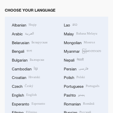
CHOOSE YOUR LANGUAGE
Shqip
ລາວ
Albanian
Lao
العربية
Bahasa Melayu
Arabic
Malay
Беларуская
Монгол
Belarusian
Mongolian
বাংলা
မြန်မာဘာသာ
Bengali
Myanmar
Български
नेपाली
Bulgarian
Nepali
ខ្មែរ
فارسی
Cambodian
Persian
Hrvatski
Polski
Croatian
Polish
Český
Português
Czech
Portuguese
English
پښتو
English
Pashto
Esperanto
Română
Esperanto
Romanian
Filipino
Русский
Filipino
Russian