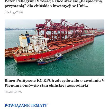
Peter Pellegrini: Słowacja chce stać się „bezpieczną
przystanią” dla chińskich inwestycji w Unii
Europejskiej
01-Aug-2026
Biuro Polityczne KC KPCh zdecydowało o zwołaniu V
Plenum i omówiło stan chińskiej gospodarki
30-Jul-2026
POWIĄZANE TEMATY