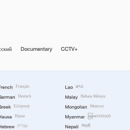
сский
Documentary
CCTV+
French
Français
Lao
ລາວ
German
Deutsch
Malay
Bahasa Melayu
Greek
Ελληνικά
Mongolian
Монгол
Hausa
Hausa
Myanmar
မြန်မာဘာသာ
Hebrew
עברית
Nepali
नेपाली