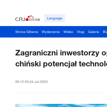
Language
Strona Główna
Wydarzenia
Wideo
Vlogi
Galeria
Bi
Zagraniczni inwestorzy o
chiński potencjał techno
09:12:59,04-Jul-2025