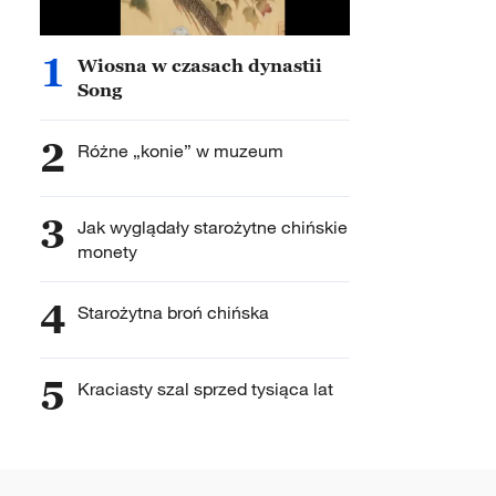
1
Wiosna w czasach dynastii
Song
2
Różne „konie” w muzeum
3
Jak wyglądały starożytne chińskie
monety
4
Starożytna broń chińska
5
Kraciasty szal sprzed tysiąca lat