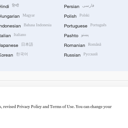
Hindi
हिन्दी
Persian
فارسی
Hungarian
Magyar
Polish
Polski
Indonesian
Bahasa Indonesia
Portuguese
Português
Italian
Italiano
Pashto
پښتو
Japanese
日本語
Romanian
Română
Korean
한국어
Russian
Русский
es, revised Privacy Policy and Terms of Use. You can change your
hijingshan Road, Beijing, China. 100040