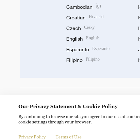
Cambodian
ខ្មែរ
Croatian
Hrvatski
Czech
Český
English
English
Esperanto
Esperanto
Filipino
Filipino
DOWNLOAD OUR APP
Our Privacy Statement & Cookie Policy
By continuing to browse our site you agree to our use of cooki
cookie settings through your browser.
Privacy Policy
Terms of Use
© China Radio International.CRI. All Rights Reserved. 16A S