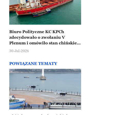
Biuro Polityczne KC KPCh
zdecydowało o zwołaniu V
Plenum i omówiło stan chińskiej
gospodarki
30-Jul-2026
POWIĄZANE TEMATY