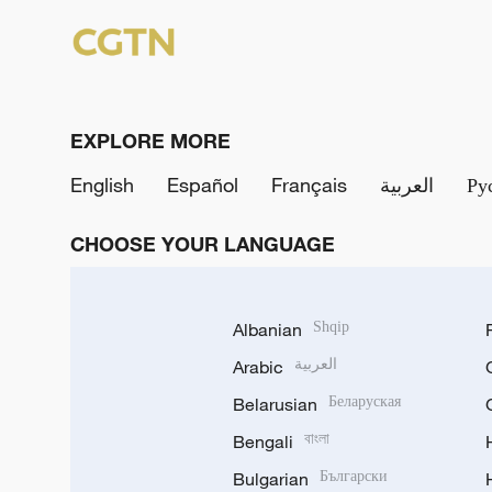
EXPLORE MORE
English
Español
Français
العربية
Ру
CHOOSE YOUR LANGUAGE
Albanian
Shqip
Arabic
العربية
Belarusian
Беларуская
Bengali
বাংলা
Bulgarian
Български