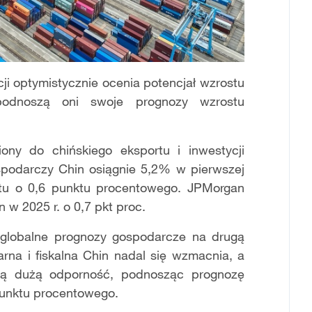
cji optymistycznie ocenia potencjał wzrostu
 podnoszą oni swoje prognozy wzrostu
ony do chińskiego eksportu i inwestycji
spodarczy Chin osiągnie 5,2% w pierwszej
stu o 0,6 punktu procentowego. JPMorgan
w 2025 r. o 0,7 pkt proc.
globalne prognozy gospodarcze na drugą
arna i fiskalna Chin nadal się wzmacnia, a
ują dużą odporność, podnosząc prognozę
punktu procentowego.