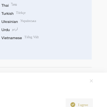
Thai
ไทย
Turkish
Türkçe
Ukrainian
Українська
Urdu
اردو
Vietnamese
Tiếng Việt
I agree