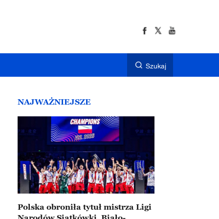
Szukaj
NAJWAŻNIEJSZE
Polska obroniła tytuł mistrza Ligi
Narodów Siatkówki. Biało-