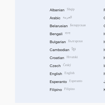
Albanian
Shqip
Arabic
العربية
Belarusian
Беларуская
Bengali
বাংলা
Bulgarian
Български
Cambodian
ខ្មែរ
Croatian
Hrvatski
Czech
Český
English
English
Esperanto
Esperanto
Filipino
Filipino