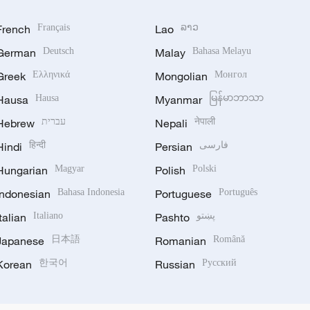
French
Français
Lao
ລາວ
German
Deutsch
Malay
Bahasa Melayu
Greek
Ελληνικά
Mongolian
Монгол
Hausa
Hausa
Myanmar
မြန်မာဘာသာ
Hebrew
עברית
Nepali
नेपाली
Hindi
हिन्दी
Persian
فارسی
Hungarian
Magyar
Polish
Polski
Indonesian
Bahasa Indonesia
Portuguese
Português
Italian
Italiano
Pashto
پښتو
Japanese
日本語
Romanian
Română
Korean
한국어
Russian
Русский