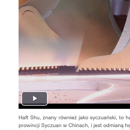
Play
Video
Haft Shu, znany również jako syczuański, to 
prowincji Syczuan w Chinach, i jest odmianą haf