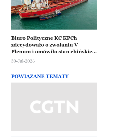
Biuro Polityczne KC KPCh
zdecydowało o zwołaniu V
Plenum i omówiło stan chińskiej
gospodarki
30-Jul-2026
POWIĄZANE TEMATY