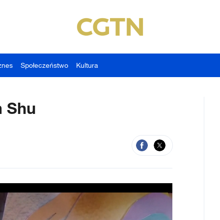
znes
Społeczeństwo
Kultura
m Shu