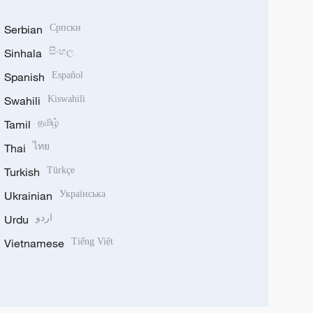
Serbian
Српски
Sinhala
සිංහල
Spanish
Español
Swahili
Kiswahili
Tamil
தமிழ்
Thai
ไทย
Turkish
Türkçe
Ukrainian
Українська
Urdu
اردو
Vietnamese
Tiếng Việt