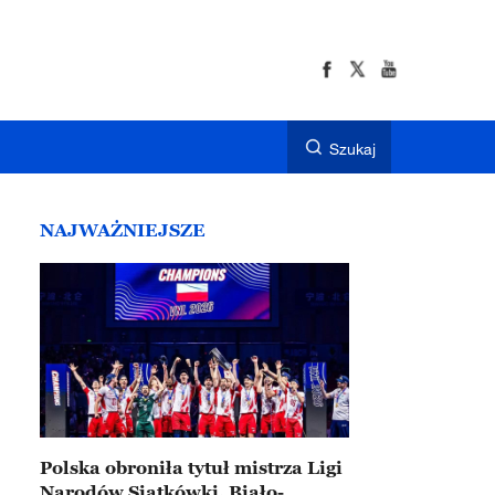
Szukaj
NAJWAŻNIEJSZE
Polska obroniła tytuł mistrza Ligi
Narodów Siatkówki. Biało-