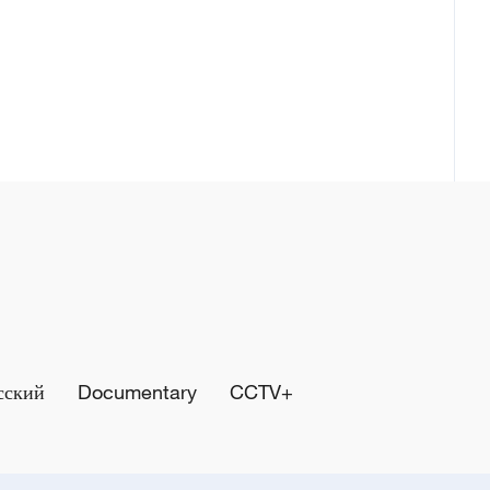
сский
Documentary
CCTV+