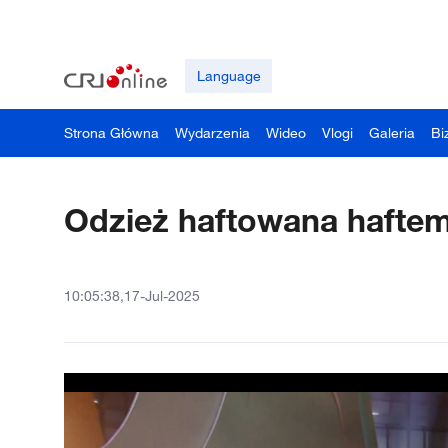
Language
Strona Główna
Wydarzenia
Wideo
Vlogi
Galeria
Bi
Odzież haftowana hafte
10:05:38,17-Jul-2025