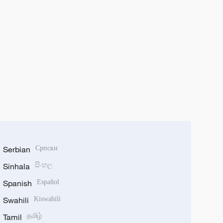
Serbian
Српски
Sinhala
සිංහල
Spanish
Español
Swahili
Kiswahili
Tamil
தமிழ்