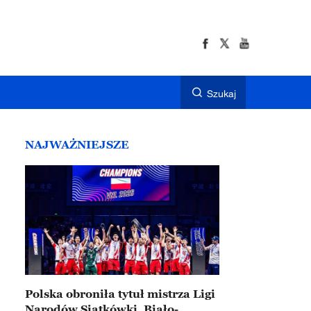
Szukaj
NAJWAŻNIEJSZE
Polska obroniła tytuł mistrza Ligi
Narodów Siatkówki. Biało-