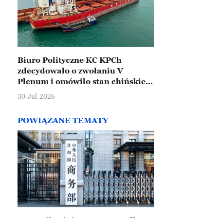
Biuro Polityczne KC KPCh
zdecydowało o zwołaniu V
Plenum i omówiło stan chińskiej
gospodarki
30-Jul-2026
POWIĄZANE TEMATY