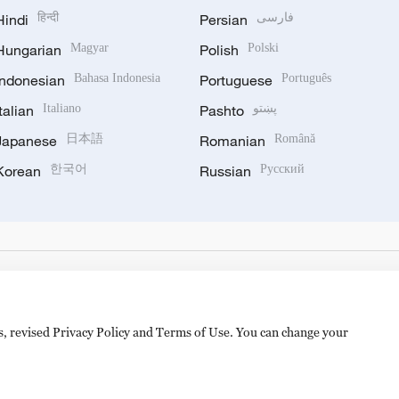
Hindi
हिन्दी
Persian
فارسی
Hungarian
Magyar
Polish
Polski
Indonesian
Bahasa Indonesia
Portuguese
Português
Italian
Italiano
Pashto
پښتو
Japanese
日本語
Romanian
Română
Korean
한국어
Russian
Русский
es, revised Privacy Policy and Terms of Use. You can change your
hijingshan Road, Beijing, China. 100040