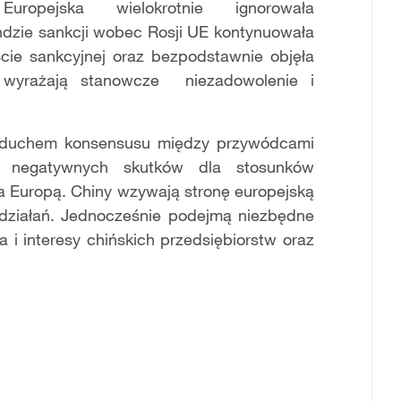
uropejska
wielokrotnie
ignorowała
undzie sankcji wobec Rosji UE kontynuowała
cie
sankcyjnej oraz
bezpodstawnie
objęła
y wyrażają stanowcze niezadowolenie i
 z duchem konsensusu między przywódcami
negatywnych skutków dla stosunków
a Europą. Chiny wzywają stronę europejską
działań. Jednocześnie podejmą niezbędne
 i interesy chińskich przedsiębiorstw oraz