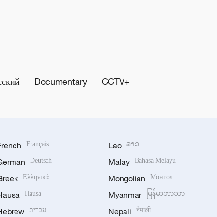
сский
Documentary
CCTV+
French
Français
Lao
ລາວ
German
Deutsch
Malay
Bahasa Melayu
Greek
Ελληνικά
Mongolian
Монгол
Hausa
Hausa
Myanmar
မြန်မာဘာသာ
Hebrew
עברית
Nepali
नेपाली