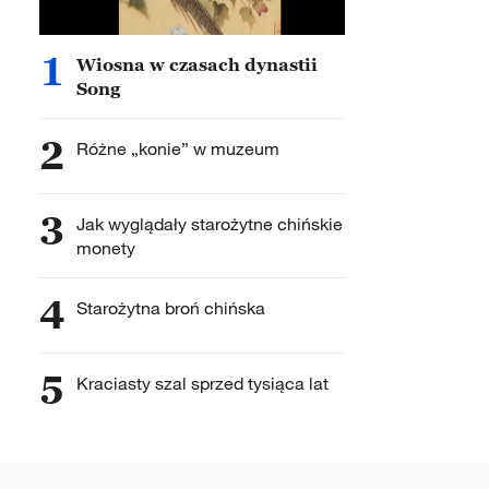
1
Wiosna w czasach dynastii
Song
2
Różne „konie” w muzeum
3
Jak wyglądały starożytne chińskie
monety
4
Starożytna broń chińska
5
Kraciasty szal sprzed tysiąca lat