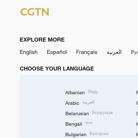
EXPLORE MORE
English
Español
Français
العربية
Ру
CHOOSE YOUR LANGUAGE
Albanian
Shqip
Arabic
العربية
Belarusian
Беларуская
Bengali
বাংলা
Bulgarian
Български