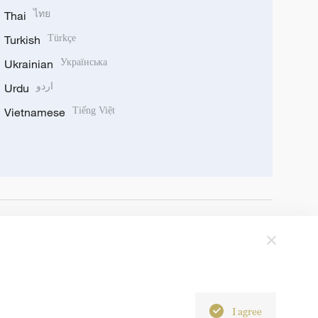
Thai
ไทย
Turkish
Türkçe
Ukrainian
Українська
Urdu
اردو
Vietnamese
Tiếng Việt
I agree