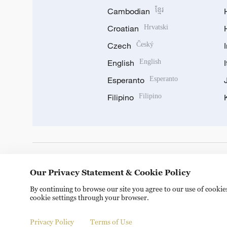
Cambodian
ខ្មែរ
Croatian
Hrvatski
Czech
Český
English
English
Esperanto
Esperanto
Filipino
Filipino
DOWNLOAD OUR APP
Our Privacy Statement & Cookie Policy
By continuing to browse our site you agree to our use of cooki
cookie settings through your browser.
Privacy Policy
Terms of Use
© China Radio International.CRI. All Rights Reserved. 16A S