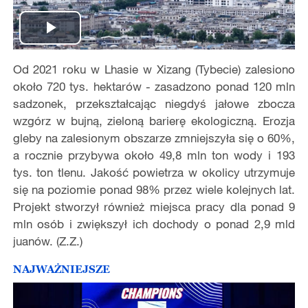
Play
Od 2021 roku w Lhasie w Xizang (Tybecie) zalesiono
Video
około 720 tys. hektarów - zasadzono ponad 120 mln
sadzonek, przekształcając niegdyś jałowe zbocza
wzgórz w bujną, zieloną barierę ekologiczną. Erozja
gleby na zalesionym obszarze zmniejszyła się o 60%,
a rocznie przybywa około 49,8 mln ton wody i 193
tys. ton tlenu. Jakość powietrza w okolicy utrzymuje
się na poziomie ponad 98% przez wiele kolejnych lat.
Projekt stworzył również miejsca pracy dla ponad 9
mln osób i zwiększył ich dochody o ponad 2,9 mld
juanów. (Z.Z.)
NAJWAŻNIEJSZE