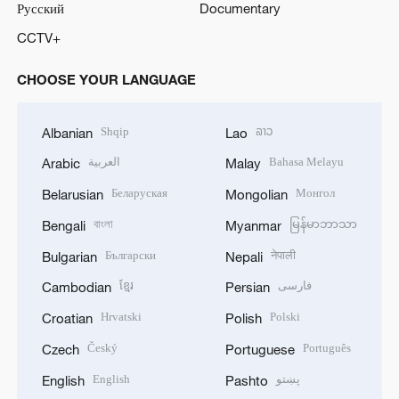
Русский
Documentary
CCTV+
CHOOSE YOUR LANGUAGE
Shqip
ລາວ
Albanian
Lao
العربية
Bahasa Melayu
Arabic
Malay
Беларуская
Монгол
Belarusian
Mongolian
বাংলা
မြန်မာဘာသာ
Bengali
Myanmar
Български
नेपाली
Bulgarian
Nepali
ខ្មែរ
فارسی
Cambodian
Persian
Hrvatski
Polski
Croatian
Polish
Český
Português
Czech
Portuguese
English
پښتو
English
Pashto