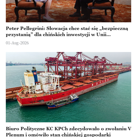
Peter Pellegrini: Słowacja chce stać się „bezpieczną
przystanią” dla chińskich inwestycji w Unii
Europejskiej
01-Aug-2026
Biuro Polityczne KC KPCh zdecydowało o zwołaniu V
Plenum i omówiło stan chińskiej gospodarki