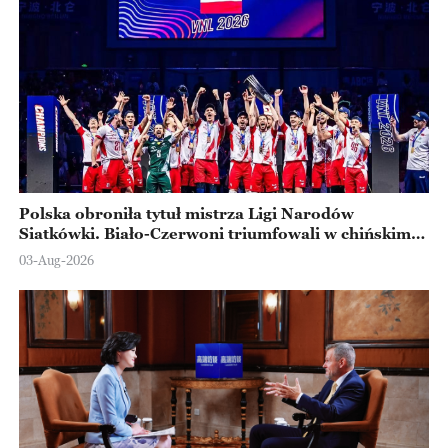
Polska obroniła tytuł mistrza Ligi Narodów
Siatkówki. Biało-Czerwoni triumfowali w chińskim
Ningbo
03-Aug-2026