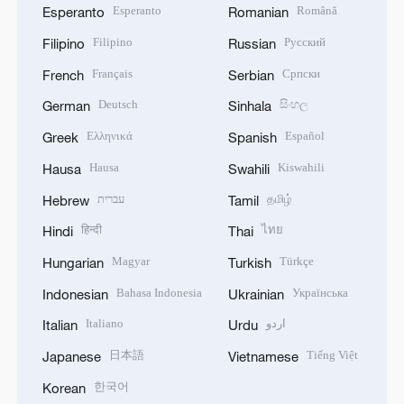
Esperanto
Română
Esperanto
Romanian
Filipino
Русский
Filipino
Russian
Français
Српски
French
Serbian
Deutsch
සිංහල
German
Sinhala
Ελληνικά
Español
Greek
Spanish
Hausa
Kiswahili
Hausa
Swahili
עברית
தமிழ்
Hebrew
Tamil
हिन्दी
ไทย
Hindi
Thai
Magyar
Türkçe
Hungarian
Turkish
Bahasa Indonesia
Українська
Indonesian
Ukrainian
Italiano
اردو
Italian
Urdu
日本語
Tiếng Việt
Japanese
Vietnamese
한국어
Korean