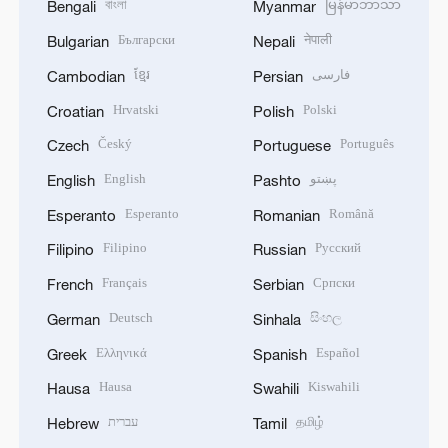
বাংলা
မြန်မာဘာသာ
Bengali
Myanmar
Български
नेपाली
Bulgarian
Nepali
ខ្មែរ
فارسی
Cambodian
Persian
Hrvatski
Polski
Croatian
Polish
Český
Português
Czech
Portuguese
English
پښتو
English
Pashto
Esperanto
Română
Esperanto
Romanian
Filipino
Русский
Filipino
Russian
Français
Српски
French
Serbian
Deutsch
සිංහල
German
Sinhala
Ελληνικά
Español
Greek
Spanish
Hausa
Kiswahili
Hausa
Swahili
עברית
தமிழ்
Hebrew
Tamil