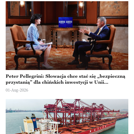
Peter Pellegrini: Słowacja chce stać się „bezpieczną
przystanią” dla chińskich inwestycji w Unii
Europejskiej
01-Aug-2026