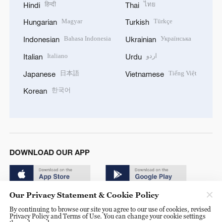
हिन्दी
ไทย
Hindi
Thai
Magyar
Türkçe
Hungarian
Turkish
Bahasa Indonesia
Українська
Indonesian
Ukrainian
Italiano
اردو
Italian
Urdu
日本語
Tiếng Việt
Japanese
Vietnamese
한국어
Korean
DOWNLOAD OUR APP
Our Privacy Statement & Cookie Policy
By continuing to browse our site you agree to our use of cookies, revised
Privacy Policy and Terms of Use. You can change your cookie settings