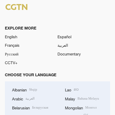
EXPLORE MORE
English
Español
Français
العربية
Русский
Documentary
CCTV+
CHOOSE YOUR LANGUAGE
Shqip
ລາວ
Albanian
Lao
العربية
Bahasa Melayu
Arabic
Malay
Беларуская
Монгол
Belarusian
Mongolian