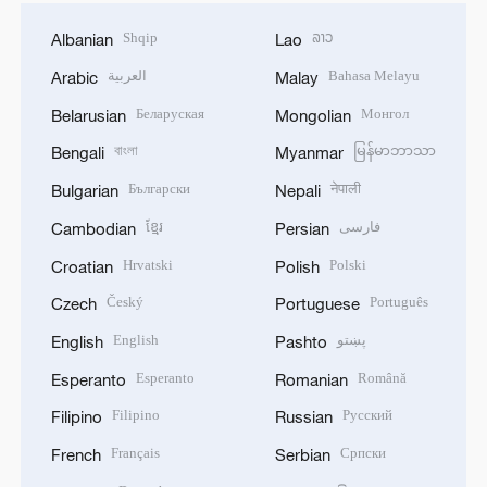
Shqip
ລາວ
Albanian
Lao
العربية
Bahasa Melayu
Arabic
Malay
Беларуская
Монгол
Belarusian
Mongolian
বাংলা
မြန်မာဘာသာ
Bengali
Myanmar
Български
नेपाली
Bulgarian
Nepali
ខ្មែរ
فارسی
Cambodian
Persian
Hrvatski
Polski
Croatian
Polish
Český
Português
Czech
Portuguese
English
پښتو
English
Pashto
Esperanto
Română
Esperanto
Romanian
Filipino
Русский
Filipino
Russian
Français
Српски
French
Serbian