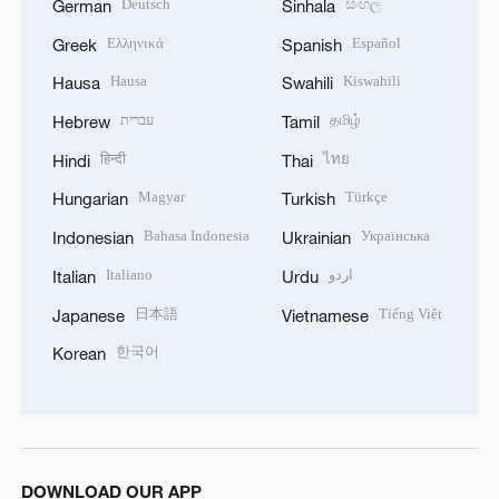
Deutsch
සිංහල
German
Sinhala
Ελληνικά
Español
Greek
Spanish
Hausa
Kiswahili
Hausa
Swahili
עברית
தமிழ்
Hebrew
Tamil
हिन्दी
ไทย
Hindi
Thai
Magyar
Türkçe
Hungarian
Turkish
Bahasa Indonesia
Українська
Indonesian
Ukrainian
Italiano
اردو
Italian
Urdu
日本語
Tiếng Việt
Japanese
Vietnamese
한국어
Korean
DOWNLOAD OUR APP