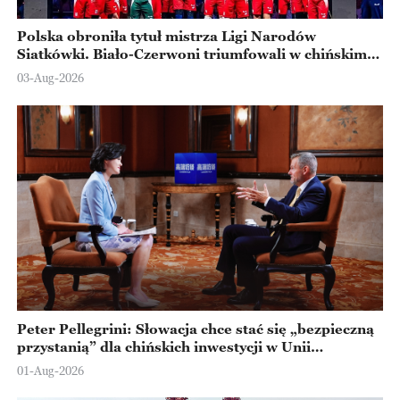
Polska obroniła tytuł mistrza Ligi Narodów
Siatkówki. Biało-Czerwoni triumfowali w chińskim
Ningbo
03-Aug-2026
Peter Pellegrini: Słowacja chce stać się „bezpieczną
przystanią” dla chińskich inwestycji w Unii
Europejskiej
01-Aug-2026