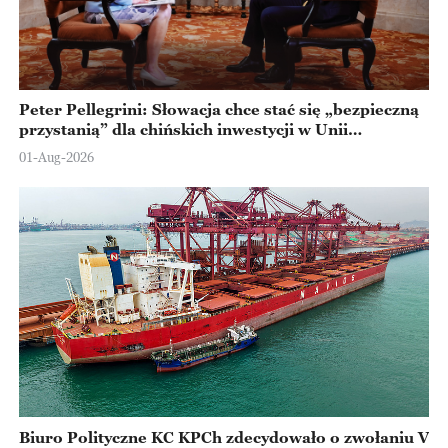
Peter Pellegrini: Słowacja chce stać się „bezpieczną
przystanią” dla chińskich inwestycji w Unii
Europejskiej
01-Aug-2026
Biuro Polityczne KC KPCh zdecydowało o zwołaniu V