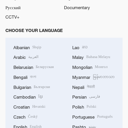
Русский
Documentary
CCTV+
CHOOSE YOUR LANGUAGE
Shqip
ລາວ
Albanian
Lao
العربية
Bahasa Melayu
Arabic
Malay
Беларуская
Монгол
Belarusian
Mongolian
বাংলা
မြန်မာဘာသာ
Bengali
Myanmar
Български
नेपाली
Bulgarian
Nepali
ខ្មែរ
فارسی
Cambodian
Persian
Hrvatski
Polski
Croatian
Polish
Český
Português
Czech
Portuguese
English
پښتو
English
Pashto