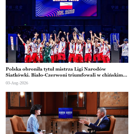
Polska obroniła tytuł mistrza Ligi Narodów
Siatkówki. Biało-Czerwoni triumfowali w chińskim
Ningbo
03-Aug-2026