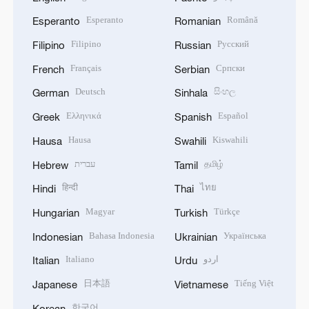
Esperanto
Română
Esperanto
Romanian
Filipino
Русский
Filipino
Russian
Français
Српски
French
Serbian
Deutsch
සිංහල
German
Sinhala
Ελληνικά
Español
Greek
Spanish
Hausa
Kiswahili
Hausa
Swahili
עברית
தமிழ்
Hebrew
Tamil
हिन्दी
ไทย
Hindi
Thai
Magyar
Türkçe
Hungarian
Turkish
Bahasa Indonesia
Українська
Indonesian
Ukrainian
Italiano
اردو
Italian
Urdu
日本語
Tiếng Việt
Japanese
Vietnamese
한국어
Korean