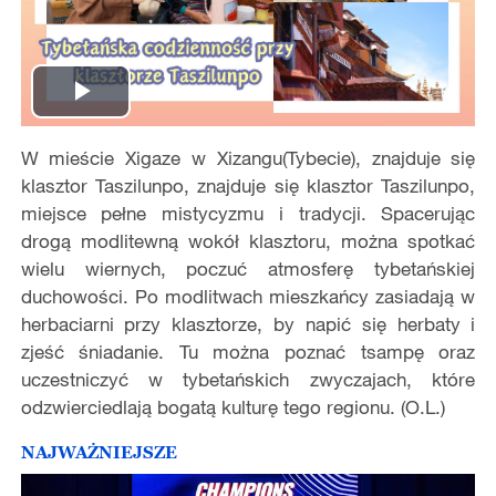
Play
W mieście Xigaze w Xizangu(Tybecie), znajduje się
Video
klasztor Taszilunpo, znajduje się klasztor Taszilunpo,
miejsce pełne mistycyzmu i tradycji. Spacerując
drogą modlitewną wokół klasztoru, można spotkać
wielu wiernych, poczuć atmosferę tybetańskiej
duchowości. Po modlitwach mieszkańcy zasiadają w
herbaciarni przy klasztorze, by napić się herbaty i
zjeść śniadanie. Tu można poznać tsampę oraz
uczestniczyć w tybetańskich zwyczajach, które
odzwierciedlają bogatą kulturę tego regionu. (O.L.)
NAJWAŻNIEJSZE