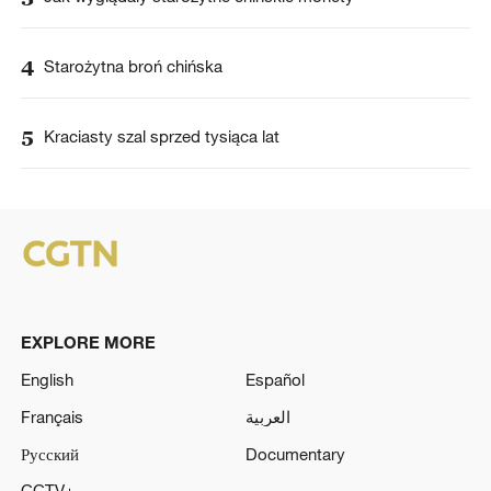
4
Starożytna broń chińska
5
Kraciasty szal sprzed tysiąca lat
EXPLORE MORE
English
Español
Français
العربية
Русский
Documentary
CCTV+