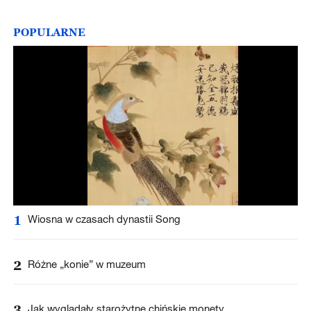
POPULARNE
1
Wiosna w czasach dynastii Song
2
Różne „konie” w muzeum
3
Jak wyglądały starożytne chińskie monety