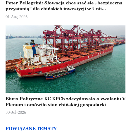
Peter Pellegrini: Słowacja chce stać się „bezpieczną
przystanią” dla chińskich inwestycji w Unii
Europejskiej
01-Aug-2026
Biuro Polityczne KC KPCh zdecydowało o zwołaniu V
Plenum i omówiło stan chińskiej gospodarki
30-Jul-2026
POWIĄZANE TEMATY