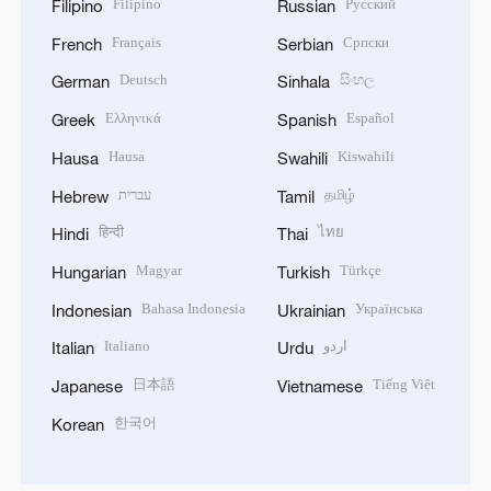
Filipino
Русский
Filipino
Russian
Français
Српски
French
Serbian
Deutsch
සිංහල
German
Sinhala
Ελληνικά
Español
Greek
Spanish
Hausa
Kiswahili
Hausa
Swahili
עברית
தமிழ்
Hebrew
Tamil
हिन्दी
ไทย
Hindi
Thai
Magyar
Türkçe
Hungarian
Turkish
Bahasa Indonesia
Українська
Indonesian
Ukrainian
Italiano
اردو
Italian
Urdu
日本語
Tiếng Việt
Japanese
Vietnamese
한국어
Korean