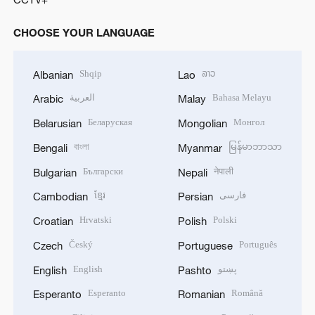
CHOOSE YOUR LANGUAGE
Shqip
ລາວ
Albanian
Lao
العربية
Bahasa Melayu
Arabic
Malay
Беларуская
Монгол
Belarusian
Mongolian
বাংলা
မြန်မာဘာသာ
Bengali
Myanmar
Български
नेपाली
Bulgarian
Nepali
ខ្មែរ
فارسی
Cambodian
Persian
Hrvatski
Polski
Croatian
Polish
Český
Português
Czech
Portuguese
English
پښتو
English
Pashto
Esperanto
Română
Esperanto
Romanian