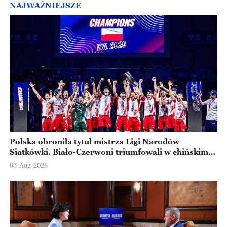
NAJWAŻNIEJSZE
Polska obroniła tytuł mistrza Ligi Narodów
Siatkówki. Biało-Czerwoni triumfowali w chińskim
Ningbo
03-Aug-2026