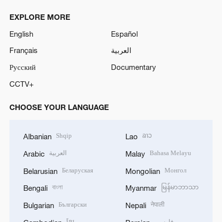
EXPLORE MORE
English
Español
Français
العربية
Русский
Documentary
CCTV+
CHOOSE YOUR LANGUAGE
Shqip
ລາວ
Albanian
Lao
العربية
Bahasa Melayu
Arabic
Malay
Беларуская
Монгол
Belarusian
Mongolian
বাংলা
မြန်မာဘာသာ
Bengali
Myanmar
Български
नेपाली
Bulgarian
Nepali
ខ្មែរ
فارسی