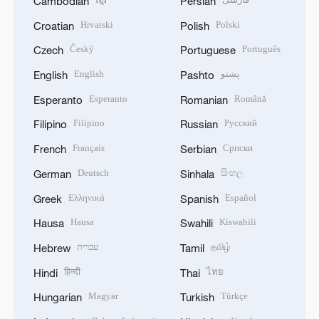
Cambodian
Persian
Hrvatski
Polski
Croatian
Polish
Český
Português
Czech
Portuguese
English
پښتو
English
Pashto
Esperanto
Română
Esperanto
Romanian
Filipino
Русский
Filipino
Russian
Français
Српски
French
Serbian
Deutsch
සිංහල
German
Sinhala
Ελληνικά
Español
Greek
Spanish
Hausa
Kiswahili
Hausa
Swahili
עברית
தமிழ்
Hebrew
Tamil
हिन्दी
ไทย
Hindi
Thai
Magyar
Türkçe
Hungarian
Turkish