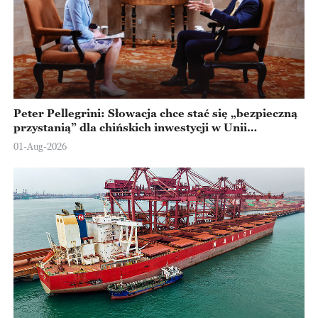
Peter Pellegrini: Słowacja chce stać się „bezpieczną
przystanią” dla chińskich inwestycji w Unii
Europejskiej
01-Aug-2026