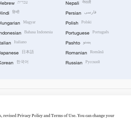
Hebrew
עברית
Nepali
नेपाली
Hindi
हिन्दी
Persian
فارسی
Hungarian
Magyar
Polish
Polski
Indonesian
Bahasa Indonesia
Portuguese
Português
Italian
Italiano
Pashto
پښتو
Japanese
日本語
Romanian
Română
Korean
한국어
Russian
Русский
es, revised Privacy Policy and Terms of Use. You can change your