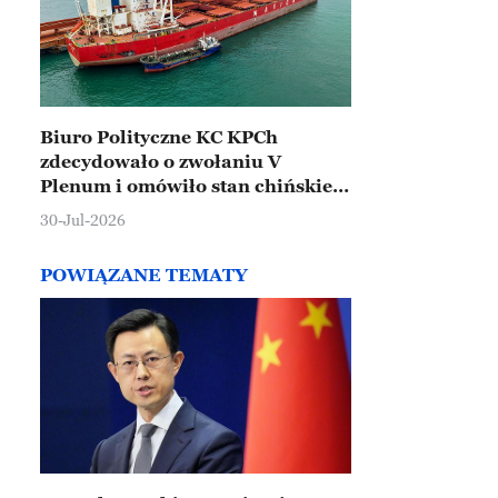
Biuro Polityczne KC KPCh
zdecydowało o zwołaniu V
Plenum i omówiło stan chińskiej
gospodarki
30-Jul-2026
POWIĄZANE TEMATY