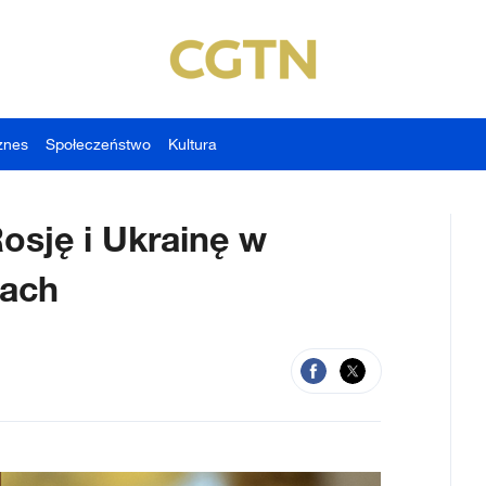
znes
Społeczeństwo
Kultura
Rosję i Ukrainę w
jach