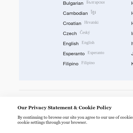
Bulgarian
Български
Cambodian
ខ្មែរ
Croatian
Hrvatski
Czech
Český
English
English
Esperanto
Esperanto
Filipino
Filipino
DOWNLOAD OUR APP
Our Privacy Statement & Cookie Policy
By continuing to browse our site you agree to our use of cooki
cookie settings through your browser.