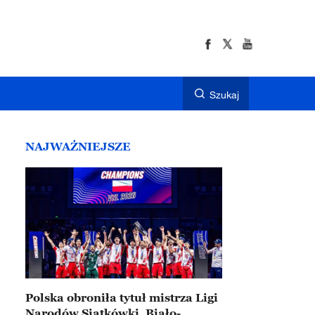
Szukaj
NAJWAŻNIEJSZE
Polska obroniła tytuł mistrza Ligi
Narodów Siatkówki. Biało-