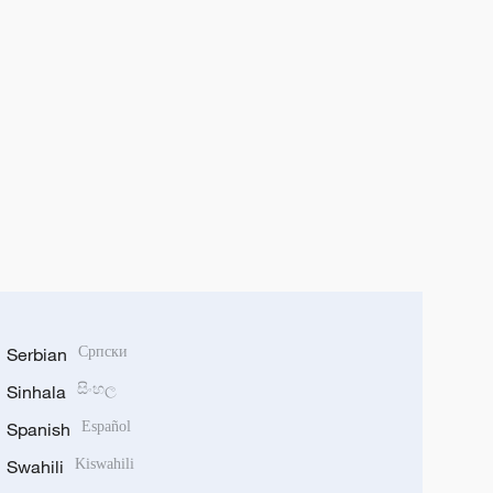
Serbian
Српски
Sinhala
සිංහල
Spanish
Español
Swahili
Kiswahili