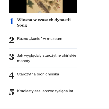
1
Wiosna w czasach dynastii
Song
2
Różne „konie” w muzeum
3
Jak wyglądały starożytne chińskie
monety
4
Starożytna broń chińska
5
Kraciasty szal sprzed tysiąca lat