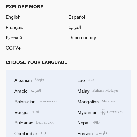
EXPLORE MORE
English
Español
Français
العربية
Русский
Documentary
CCTV+
CHOOSE YOUR LANGUAGE
Shqip
ລາວ
Albanian
Lao
العربية
Bahasa Melayu
Arabic
Malay
Беларуская
Монгол
Belarusian
Mongolian
বাংলা
မြန်မာဘာသာ
Bengali
Myanmar
Български
नेपाली
Bulgarian
Nepali
ខ្មែរ
فارسی
Cambodian
Persian