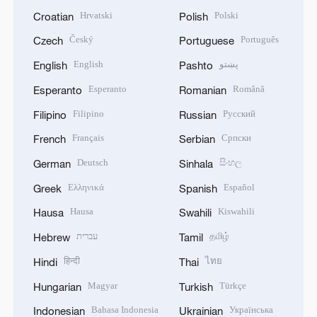
Hrvatski
Polski
Croatian
Polish
Český
Português
Czech
Portuguese
English
پښتو
English
Pashto
Esperanto
Română
Esperanto
Romanian
Filipino
Русский
Filipino
Russian
Français
Српски
French
Serbian
Deutsch
සිංහල
German
Sinhala
Ελληνικά
Español
Greek
Spanish
Hausa
Kiswahili
Hausa
Swahili
עברית
தமிழ்
Hebrew
Tamil
हिन्दी
ไทย
Hindi
Thai
Magyar
Türkçe
Hungarian
Turkish
Bahasa Indonesia
Українська
Indonesian
Ukrainian