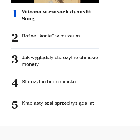
1
Wiosna w czasach dynastii
Song
2
Różne „konie” w muzeum
3
Jak wyglądały starożytne chińskie
monety
4
Starożytna broń chińska
5
Kraciasty szal sprzed tysiąca lat