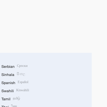
Serbian
Српски
Sinhala
සිංහල
Spanish
Español
Swahili
Kiswahili
Tamil
தமிழ்
ไทย