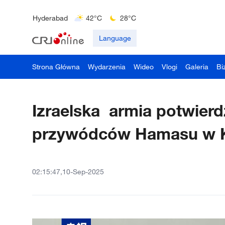
Bengaluru
35°C
22°C
Hyderabad
42°C
28°C
Mumbai
31°C
27°C
Language
Strona Główna
Wydarzenia
Wideo
Vlogi
Galeria
Bi
Izraelska armia potwierd
przywódców Hamasu w K
02:15:47,10-Sep-2025