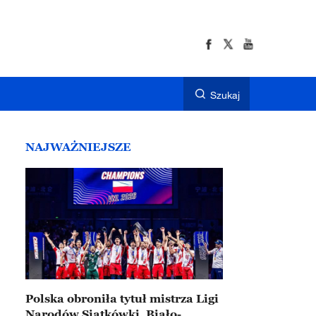
Szukaj
NAJWAŻNIEJSZE
Polska obroniła tytuł mistrza Ligi
Narodów Siatkówki. Biało-