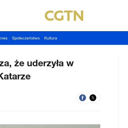
znes
Społeczeństwo
Kultura
za, że uderzyła w
atarze