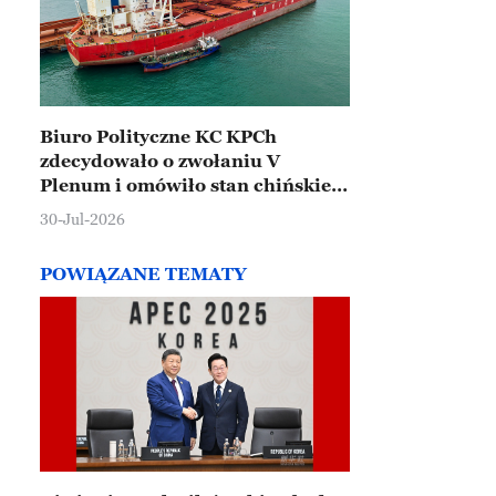
Biuro Polityczne KC KPCh
zdecydowało o zwołaniu V
Plenum i omówiło stan chińskiej
gospodarki
30-Jul-2026
POWIĄZANE TEMATY