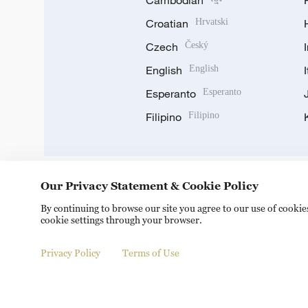
Cambodian
Croatian
Hrvatski
Czech
Český
English
English
Esperanto
Esperanto
Filipino
Filipino
Our Privacy Statement & Cookie Policy
DOWNLOAD OUR APP
By continuing to browse our site you agree to our use of cooki
cookie settings through your browser.
Privacy Policy
Terms of Use
© China Radio International.CRI. All Rights Reserved. 16A S