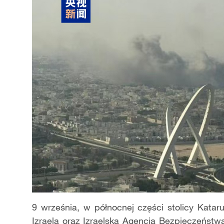
9 września, w północnej części stolicy Kata
Izraela oraz Izraelska Agencja Bezpieczeńst