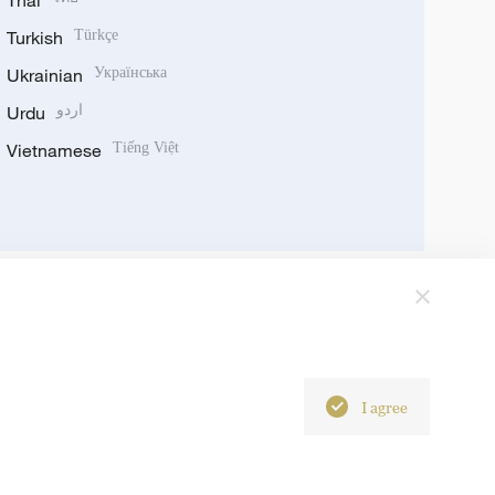
Thai
Turkish
Türkçe
Ukrainian
Українська
Urdu
اردو
Vietnamese
Tiếng Việt
I agree