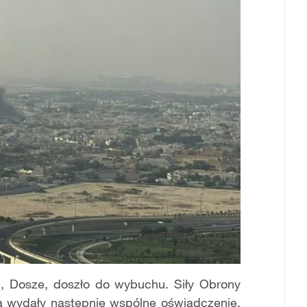
ru, Dosze, doszło do wybuchu. Siły Obrony
wa wydały następnie wspólne oświadczenie,