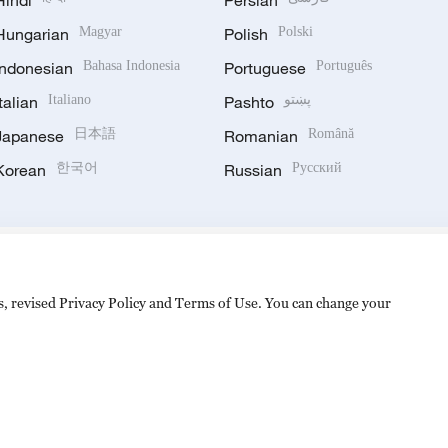
Hindi
Persian
Hungarian
Magyar
Polish
Polski
Indonesian
Bahasa Indonesia
Portuguese
Português
Italian
Italiano
Pashto
پښتو
Japanese
日本語
Romanian
Română
Korean
한국어
Russian
Русский
es, revised Privacy Policy and Terms of Use. You can change your
hijingshan Road, Beijing, China. 100040