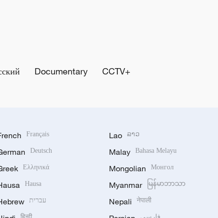
сский
Documentary
CCTV+
French
Français
Lao
ລາວ
German
Deutsch
Malay
Bahasa Melayu
Greek
Ελληνικά
Mongolian
Монгол
Hausa
Hausa
Myanmar
မြန်မာဘာသာ
Hebrew
עברית
Nepali
नेपाली
हिन्दी
فارسی