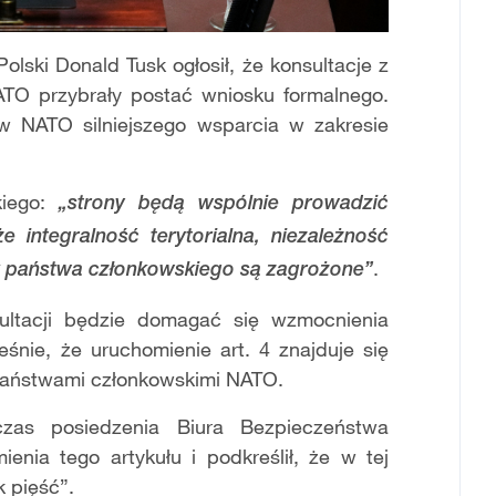
olski Donald Tusk ogłosił, że konsultacje z
ATO przybrały postać wniosku formalnego.
w NATO silniejszego wsparcia w zakresie
kiego:
„strony będą wspólnie prowadzić
e integralność terytorialna, niezależność
.
k państwa członkowskiego są zagrożone”
ultacji będzie domagać się wzmocnienia
śnie, że uruchomienie art. 4 znajduje się
aństwami członkowskimi NATO.
zas posiedzenia Biura Bezpieczeństwa
nia tego artykułu i podkreślił, że w tej
k pięść”.