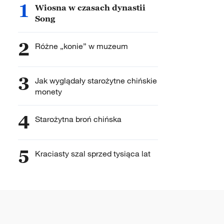
1
Wiosna w czasach dynastii
Song
2
Różne „konie” w muzeum
3
Jak wyglądały starożytne chińskie
monety
4
Starożytna broń chińska
5
Kraciasty szal sprzed tysiąca lat