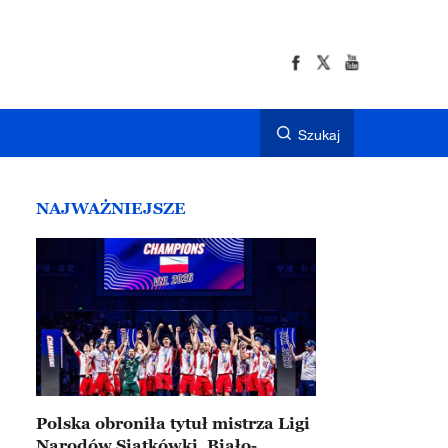
Szukaj
NAJWAŻNIEJSZE
Polska obroniła tytuł mistrza Ligi
Narodów Siatkówki. Biało-