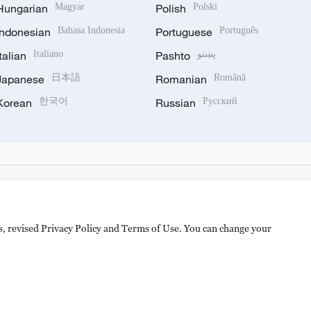
Hungarian
Magyar
Polish
Polski
Indonesian
Bahasa Indonesia
Portuguese
Português
Italian
Italiano
Pashto
پښتو
Japanese
日本語
Romanian
Română
Korean
한국어
Russian
Русский
es, revised Privacy Policy and Terms of Use. You can change your
hijingshan Road, Beijing, China. 100040