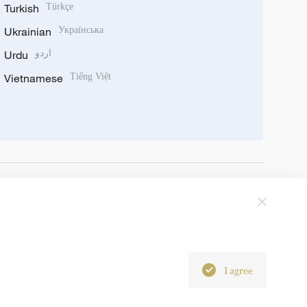
Turkish
Türkçe
Ukrainian
Українська
Urdu
اردو
Vietnamese
Tiếng Việt
I agree