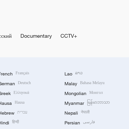
сский
Documentary
CCTV+
French
Français
Lao
ລາວ
German
Deutsch
Malay
Bahasa Melayu
Greek
Ελληνικά
Mongolian
Монгол
Hausa
Hausa
Myanmar
မြန်မာဘာသာ
Hebrew
עברית
Nepali
नेपाली
Hindi
हिन्दी
Persian
فارسی