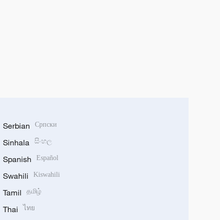
Serbian
Српски
Sinhala
සිංහල
Spanish
Español
Swahili
Kiswahili
Tamil
தமிழ்
Thai
ไทย