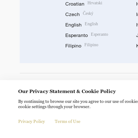
Croatian
Hrvatski
Czech
Český
English
English
Esperanto
Esperanto
Filipino
Filipino
DOWNLOAD OUR APP
Our Privacy Statement & Cookie Policy
By continuing to browse our site you agree to our use of cooki
cookie settings through your browser.
Privacy Policy
Terms of Use
© China Radio International.CRI. All Rights Reserved. 16A S