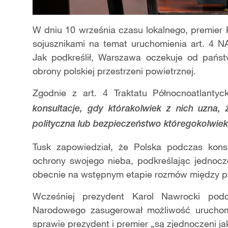
W dniu 10 września czasu lokalnego, premier P
sojusznikami na temat uruchomienia art. 4 N
Jak podkreślił, Warszawa oczekuje od państ
obrony polskiej przestrzeni powietrznej.
Zgodnie z art. 4 Traktatu Północnoatlantyc
konsultacje, gdy którakolwiek z nich uzna, ż
polityczna lub bezpieczeństwo któregokolwie
Tusk zapowiedział, że Polska podczas kons
ochrony swojego nieba, podkreślając jednocze
obecnie na wstępnym etapie rozmów między p
Wcześniej prezydent Karol Nawrocki podc
Narodowego zasugerował możliwość uruchomie
sprawie prezydent i premier „są zjednoczeni ja