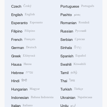
Český
Português
Czech
Portuguese
English
پښتو
English
Pashto
Esperanto
Română
Esperanto
Romanian
Filipino
Русский
Filipino
Russian
Français
Српски
French
Serbian
Deutsch
සිංහල
German
Sinhala
Ελληνικά
Español
Greek
Spanish
Hausa
Kiswahili
Hausa
Swahili
עברית
தமிழ்
Hebrew
Tamil
हिन्दी
ไทย
Hindi
Thai
Magyar
Türkçe
Hungarian
Turkish
Bahasa Indonesia
Українська
Indonesian
Ukrainian
Italiano
اردو
Italian
Urdu