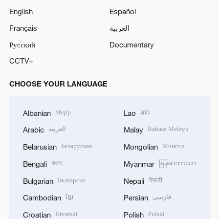
English
Español
Français
العربية
Русский
Documentary
CCTV+
CHOOSE YOUR LANGUAGE
Shqip
ລາວ
Albanian
Lao
العربية
Bahasa Melayu
Arabic
Malay
Беларуская
Монгол
Belarusian
Mongolian
বাংলা
မြန်မာဘာသာ
Bengali
Myanmar
Български
नेपाली
Bulgarian
Nepali
ខ្មែរ
فارسی
Cambodian
Persian
Hrvatski
Polski
Croatian
Polish