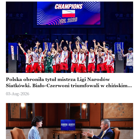
Polska obroniła tytuł mistrza Ligi Narodów
Siatkówki. Biało-Czerwoni triumfowali w chińskim
Ningbo
03-Aug-2026