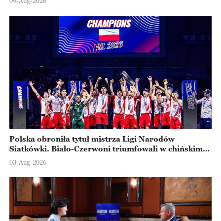
09-Aug-2026
Polska obroniła tytuł mistrza Ligi Narodów
Siatkówki. Biało-Czerwoni triumfowali w chińskim
Ningbo
03-Aug-2026