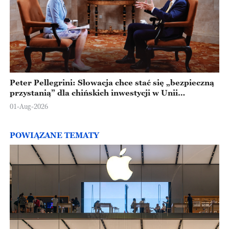
Peter Pellegrini: Słowacja chce stać się „bezpieczną
przystanią” dla chińskich inwestycji w Unii
Europejskiej
01-Aug-2026
POWIĄZANE TEMATY