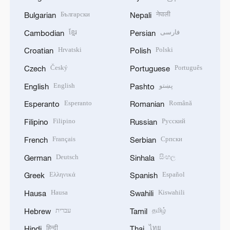
Български
नेपाली
Bulgarian
Nepali
ខ្មែរ
فارسی
Cambodian
Persian
Hrvatski
Polski
Croatian
Polish
Český
Português
Czech
Portuguese
English
پښتو
English
Pashto
Esperanto
Română
Esperanto
Romanian
Filipino
Русский
Filipino
Russian
Français
Српски
French
Serbian
Deutsch
සිංහල
German
Sinhala
Ελληνικά
Español
Greek
Spanish
Hausa
Kiswahili
Hausa
Swahili
עברית
தமிழ்
Hebrew
Tamil
हिन्दी
ไทย
Hindi
Thai