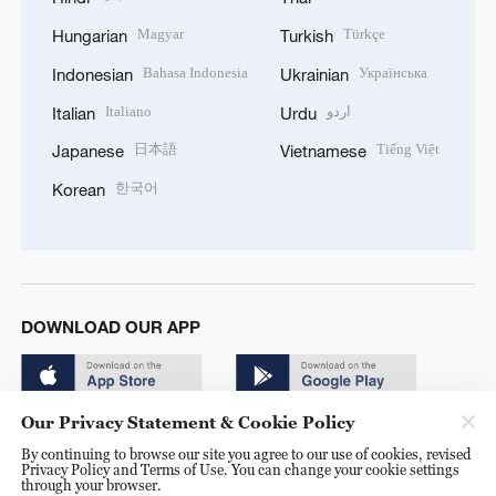
Magyar
Türkçe
Hungarian
Turkish
Bahasa Indonesia
Українська
Indonesian
Ukrainian
Italiano
اردو
Italian
Urdu
日本語
Tiếng Việt
Japanese
Vietnamese
한국어
Korean
DOWNLOAD OUR APP
Our Privacy Statement & Cookie Policy
By continuing to browse our site you agree to our use of cookies, revised
Privacy Policy and Terms of Use. You can change your cookie settings
through your browser.
© China Radio International.CRI. All Rights Reserved. 16A