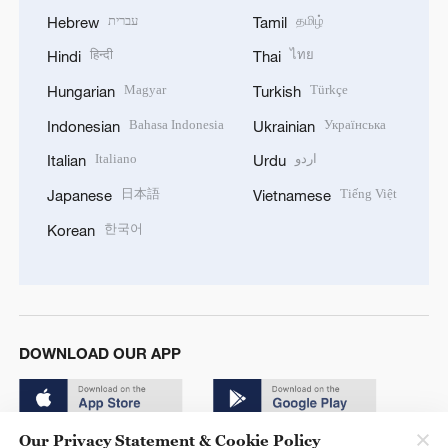
עברית
தமிழ்
Hebrew
Tamil
हिन्दी
ไทย
Hindi
Thai
Magyar
Türkçe
Hungarian
Turkish
Bahasa Indonesia
Українська
Indonesian
Ukrainian
Italiano
اردو
Italian
Urdu
日本語
Tiếng Việt
Japanese
Vietnamese
한국어
Korean
DOWNLOAD OUR APP
Our Privacy Statement & Cookie Policy