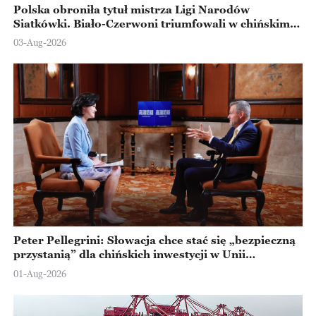
Polska obroniła tytuł mistrza Ligi Narodów
Siatkówki. Biało-Czerwoni triumfowali w chińskim
Ningbo
03-Aug-2026
Peter Pellegrini: Słowacja chce stać się „bezpieczną
przystanią” dla chińskich inwestycji w Unii
Europejskiej
01-Aug-2026