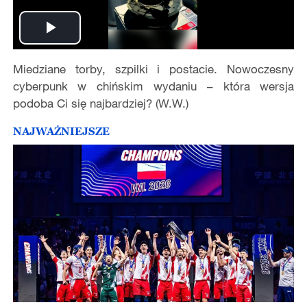
Play
Miedziane torby, szpilki i postacie. Nowoczesny
Video
cyberpunk w chińskim wydaniu – która wersja
podoba Ci się najbardziej? (W.W.)
NAJWAŻNIEJSZE