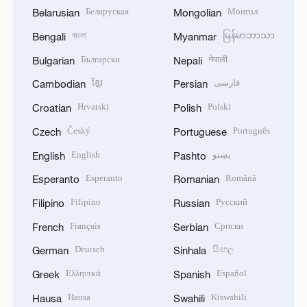
Беларуская
Монгол
Belarusian
Mongolian
বাংলা
မြန်မာဘာသာ
Bengali
Myanmar
Български
नेपाली
Bulgarian
Nepali
ខ្មែរ
فارسی
Cambodian
Persian
Hrvatski
Polski
Croatian
Polish
Český
Português
Czech
Portuguese
English
پښتو
English
Pashto
Esperanto
Română
Esperanto
Romanian
Filipino
Русский
Filipino
Russian
Français
Српски
French
Serbian
Deutsch
සිංහල
German
Sinhala
Ελληνικά
Español
Greek
Spanish
Hausa
Kiswahili
Hausa
Swahili